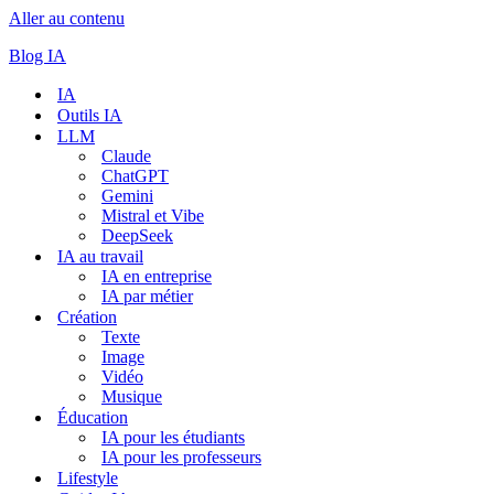
Aller au contenu
Blog IA
IA
Outils IA
LLM
Claude
ChatGPT
Gemini
Mistral et Vibe
DeepSeek
IA au travail
IA en entreprise
IA par métier
Création
Texte
Image
Vidéo
Musique
Éducation
IA pour les étudiants
IA pour les professeurs
Lifestyle