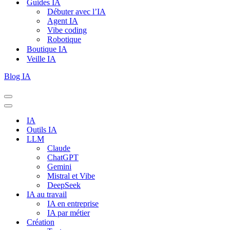
Guides IA
Débuter avec l’IA
Agent IA
Vibe coding
Robotique
Boutique IA
Veille IA
Blog IA
Menu
de
Menu
navigation
de
IA
navigation
Outils IA
LLM
Claude
ChatGPT
Gemini
Mistral et Vibe
DeepSeek
IA au travail
IA en entreprise
IA par métier
Création