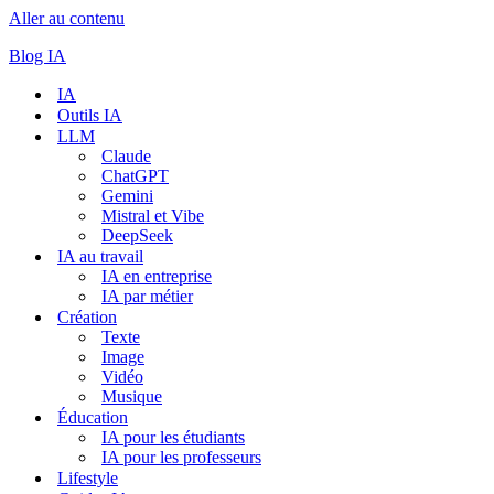
Aller au contenu
Blog IA
IA
Outils IA
LLM
Claude
ChatGPT
Gemini
Mistral et Vibe
DeepSeek
IA au travail
IA en entreprise
IA par métier
Création
Texte
Image
Vidéo
Musique
Éducation
IA pour les étudiants
IA pour les professeurs
Lifestyle