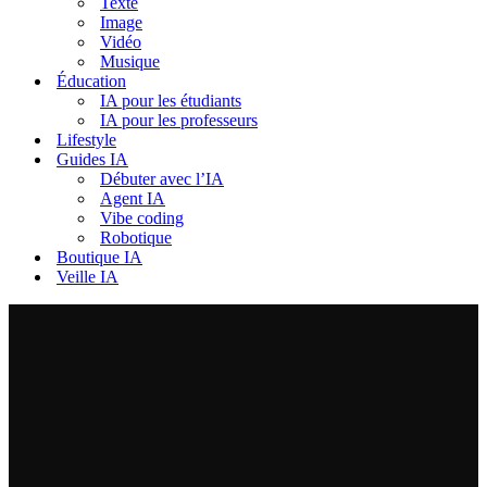
Texte
Image
Vidéo
Musique
Éducation
IA pour les étudiants
IA pour les professeurs
Lifestyle
Guides IA
Débuter avec l’IA
Agent IA
Vibe coding
Robotique
Boutique IA
Veille IA