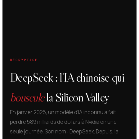
DÉCRYPTAGE
DeepSeek : l’IA chinoise qui
bouscule
la Silicon Valley
En janvier 2025, un modèle d’IA inconnu a fait
perdre 589 milliards de dollars à Nvidia en une
seule journée. Son nom : DeepSeek. Depuis, la