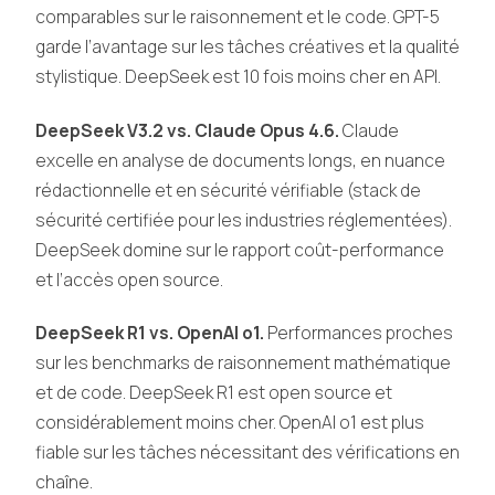
comparables sur le raisonnement et le code. GPT-5
garde l’avantage sur les tâches créatives et la qualité
stylistique. DeepSeek est 10 fois moins cher en API.
DeepSeek V3.2 vs. Claude Opus 4.6.
Claude
excelle en analyse de documents longs, en nuance
rédactionnelle et en sécurité vérifiable (stack de
sécurité certifiée pour les industries réglementées).
DeepSeek domine sur le rapport coût-performance
et l’accès open source.
DeepSeek R1 vs. OpenAI o1.
Performances proches
sur les benchmarks de raisonnement mathématique
et de code. DeepSeek R1 est open source et
considérablement moins cher. OpenAI o1 est plus
fiable sur les tâches nécessitant des vérifications en
chaîne.