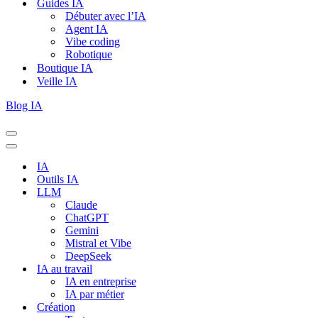
Guides IA
Débuter avec l’IA
Agent IA
Vibe coding
Robotique
Boutique IA
Veille IA
Blog IA
Menu
de
Menu
navigation
de
IA
navigation
Outils IA
LLM
Claude
ChatGPT
Gemini
Mistral et Vibe
DeepSeek
IA au travail
IA en entreprise
IA par métier
Création