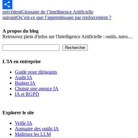
Link
Facebook
précédent
Glossaire de l’Intelligence Artificielle
Partager
suivant
Qu’est-ce que l’apprentissage par renforcement ?
A propos du blog
Retrouvez plein d'infos sur l'Intelligence Artificielle : outils, tutos…
Rechercher
Rechercher
L'IA en entreprise
Guide pour dirigeants
Audit IA
Budget IA
Choisir une agence IA
IA et RGPD
Explorer le site
Veille IA
Annuaire des outils IA
Maîtrisez les LLM