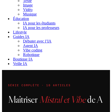
Texte
Image
Vidéo
Musique
Éducation
IA pour les étudiants
IA pour les professeurs
Lifestyle
Guides IA
Débuter avec l’IA
Agent IA
Vibe coding
Robotique
Boutique IA
Veille IA
SÉRIE COMPLÈTE · 10 ARTICLES
Maîtriser
Mistral et Vibe
de A