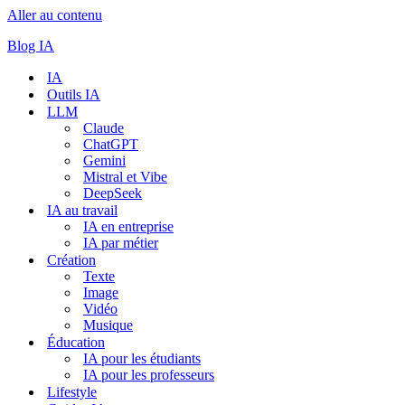
Aller au contenu
Blog IA
IA
Outils IA
LLM
Claude
ChatGPT
Gemini
Mistral et Vibe
DeepSeek
IA au travail
IA en entreprise
IA par métier
Création
Texte
Image
Vidéo
Musique
Éducation
IA pour les étudiants
IA pour les professeurs
Lifestyle