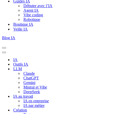
Guides IA
Débuter avec l’IA
Agent IA
Vibe coding
Robotique
Boutique IA
Veille IA
Blog IA
Menu
de
Menu
navigation
de
IA
navigation
Outils IA
LLM
Claude
ChatGPT
Gemini
Mistral et Vibe
DeepSeek
IA au travail
IA en entreprise
IA par métier
Création