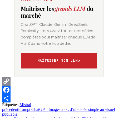
ALLER PLUS LOIN
Maîtriser les
grands LLM
du
marché
ChatGPT, Claude, Gemini, DeepSeek,
Perplexity : retrouvez toutes nos séries
complètes pour maîtriser chaque LLM de
A à Z dans notre hub dédié.
↗
MAÎTRISER SON LLM
Copy
Link
Facebook
Étiquettes:
Mistral
Partager
précédent
Prompt ChatGPT Images 2.0 : d’une idée simple au visuel
publiable