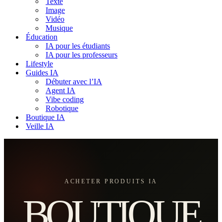
Texte
Image
Vidéo
Musique
Éducation
IA pour les étudiants
IA pour les professeurs
Lifestyle
Guides IA
Débuter avec l’IA
Agent IA
Vibe coding
Robotique
Boutique IA
Veille IA
ACHETER PRODUITS IA
BOUTIQUE