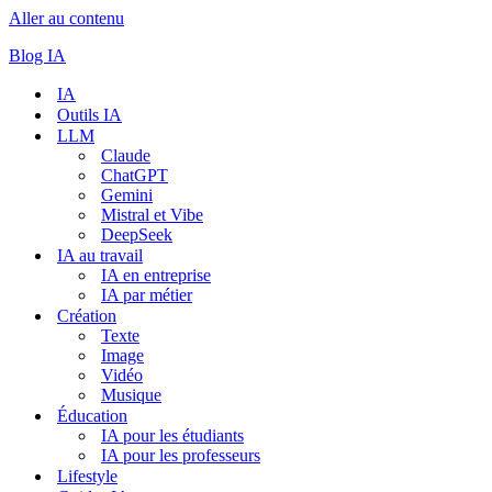
Aller au contenu
Blog IA
IA
Outils IA
LLM
Claude
ChatGPT
Gemini
Mistral et Vibe
DeepSeek
IA au travail
IA en entreprise
IA par métier
Création
Texte
Image
Vidéo
Musique
Éducation
IA pour les étudiants
IA pour les professeurs
Lifestyle