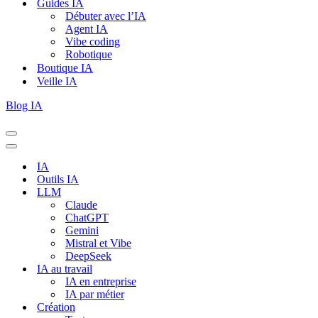
Guides IA
Débuter avec l’IA
Agent IA
Vibe coding
Robotique
Boutique IA
Veille IA
Blog IA
Menu
de
Menu
navigation
de
IA
navigation
Outils IA
LLM
Claude
ChatGPT
Gemini
Mistral et Vibe
DeepSeek
IA au travail
IA en entreprise
IA par métier
Création