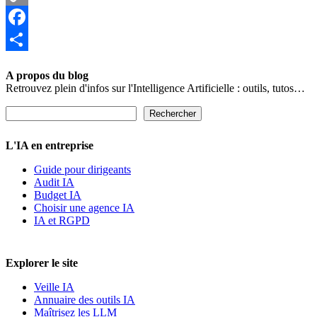
Copy
Link
Facebook
Partager
A propos du blog
Retrouvez plein d'infos sur l'Intelligence Artificielle : outils, tutos…
Rechercher
Rechercher
L'IA en entreprise
Guide pour dirigeants
Audit IA
Budget IA
Choisir une agence IA
IA et RGPD
Explorer le site
Veille IA
Annuaire des outils IA
Maîtrisez les LLM