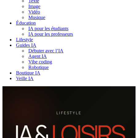
Texte
Image
Vidéo
Musique
Éducation
IA pour les étudiants
IA pour les professeurs
Lifestyle
Guides IA
Débuter avec l’IA
Agent IA
Vibe coding
Robotique
Boutique IA
Veille IA
LIFESTYLE
IA &
LOISIRS