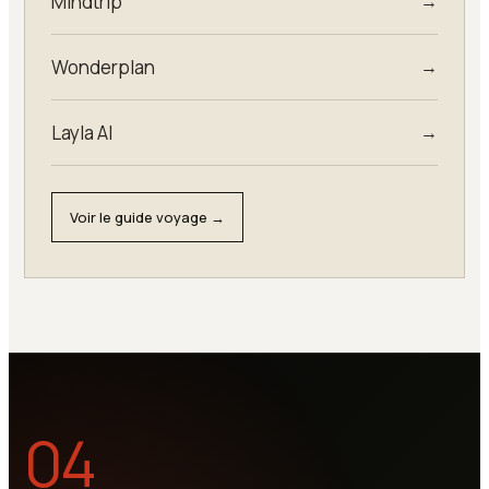
Mindtrip
→
Wonderplan
→
Layla AI
→
Voir le guide voyage →
04