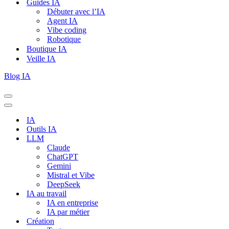
Guides IA
Débuter avec l’IA
Agent IA
Vibe coding
Robotique
Boutique IA
Veille IA
Blog IA
Menu
de
Menu
navigation
de
IA
navigation
Outils IA
LLM
Claude
ChatGPT
Gemini
Mistral et Vibe
DeepSeek
IA au travail
IA en entreprise
IA par métier
Création