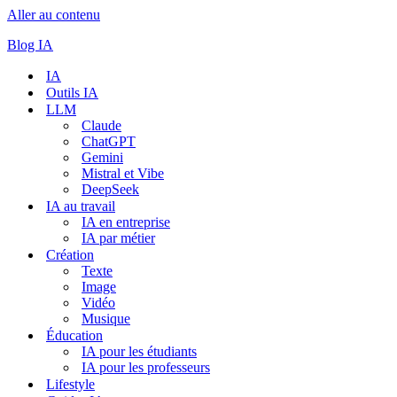
Aller au contenu
Blog IA
IA
Outils IA
LLM
Claude
ChatGPT
Gemini
Mistral et Vibe
DeepSeek
IA au travail
IA en entreprise
IA par métier
Création
Texte
Image
Vidéo
Musique
Éducation
IA pour les étudiants
IA pour les professeurs
Lifestyle