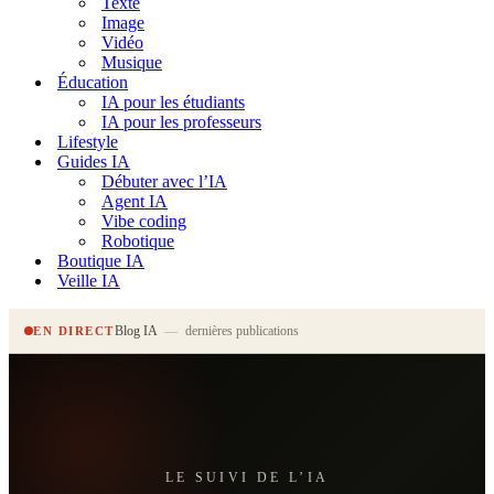
Texte
Image
Vidéo
Musique
Éducation
IA pour les étudiants
IA pour les professeurs
Lifestyle
Guides IA
Débuter avec l’IA
Agent IA
Vibe coding
Robotique
Boutique IA
Veille IA
Blog IA
—
dernières publications
EN DIRECT
LE SUIVI DE L’IA