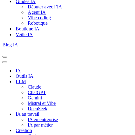
Guides IA
Débuter avec l’IA
Agent IA
Vibe coding
Robotique
Boutique IA
Veille IA
Blog IA
Menu
de
Menu
navigation
de
IA
navigation
Outils IA
LLM
Claude
ChatGPT
Gemini
Mistral et Vibe
DeepSeek
IA au travail
IA en entreprise
IA par métier
Création