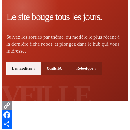
Le site bouge tous les jours.
Suivez les sorties par thème, du modèle le plus récent à
la dernière fiche robot, et plongez dans le hub qui vous
intéresse.
Les modèles
Outils IA
Robotique
Copy
Link
Facebook