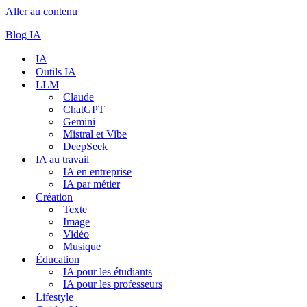
Aller au contenu
Blog IA
IA
Outils IA
LLM
Claude
ChatGPT
Gemini
Mistral et Vibe
DeepSeek
IA au travail
IA en entreprise
IA par métier
Création
Texte
Image
Vidéo
Musique
Éducation
IA pour les étudiants
IA pour les professeurs
Lifestyle