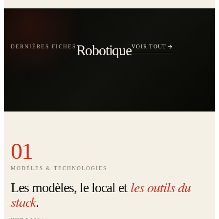
Robotique
DERNIÈRES FICHES
VOIR TOUT
01
MODÈLES & TECHNOLOGIES
les outils du
Les modèles, le local et
stack
.