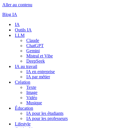
Aller au contenu
Blog IA
IA
Outils IA
LLM
Claude
ChatGPT
Gemini
Mistral et Vibe
DeepSeek
IA au travail
IA en entreprise
IA par métier
Création
Texte
Image
Vidéo
Musique
Éducation
IA pour les étudiants
IA pour les professeurs
Lifestyle