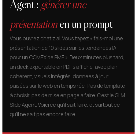
Agent :
générer une
présentation
en un prompt
Vous ouvrez chat.z.ai. Vous tapez « fais-moi une
présentation de 10 slides sur les tendances IA
pour un COMEX de PME ». Deux minutes plus tard,
un deck exportable en PDF s’affiche, avec plan
cohérent, visuels intégrés, données à jour
puisées sur le web en temps réel. Pas de template
à choisir, pas de mise en page à faire. C’est le GLM
Slide Agent. Voici ce qu’il sait faire, et surtout ce
qu’il ne sait pas encore faire.