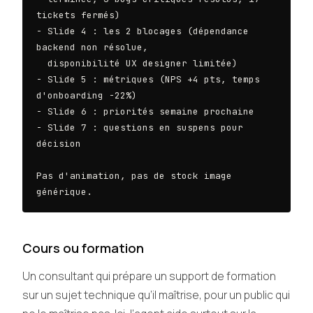
tickets fermés)

- Slide 4 : les 2 blocages (dépendance 
backend non résolue,

  disponibilité UX designer limitée)

- Slide 5 : métriques (NPS +4 pts, temps 
d'onboarding -22%)

- Slide 6 : priorités semaine prochaine

- Slide 7 : questions en suspens pour 
décision

Pas d'animation, pas de stock image 
générique.
Cours ou formation
Un consultant qui prépare un support de formation
sur un sujet technique qu’il maîtrise, pour un public qui