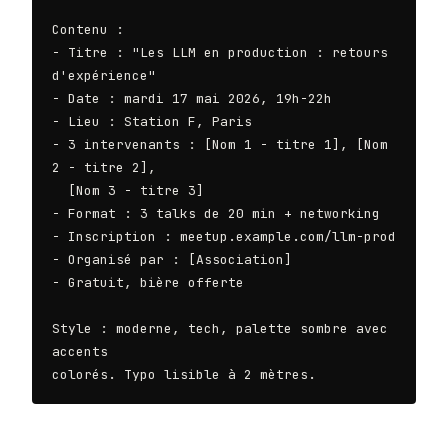
Contenu :

- Titre : "Les LLM en production : retours 
d'expérience"

- Date : mardi 17 mai 2026, 19h-22h

- Lieu : Station F, Paris

- 3 intervenants : [Nom 1 - titre 1], [Nom 
2 - titre 2],

  [Nom 3 - titre 3]

- Format : 3 talks de 20 min + networking

- Inscription : meetup.example.com/llm-prod

- Organisé par : [Association]

- Gratuit, bière offerte

Style : moderne, tech, palette sombre avec 
accents

colorés. Typo lisible à 2 mètres.