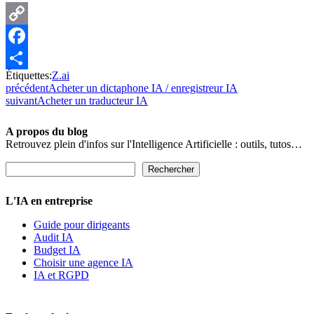
Copy
Link
Facebook
Étiquettes:
Z.ai
Partager
précédent
Acheter un dictaphone IA / enregistreur IA
suivant
Acheter un traducteur IA
A propos du blog
Retrouvez plein d'infos sur l'Intelligence Artificielle : outils, tutos…
Rechercher
Rechercher
L'IA en entreprise
Guide pour dirigeants
Audit IA
Budget IA
Choisir une agence IA
IA et RGPD