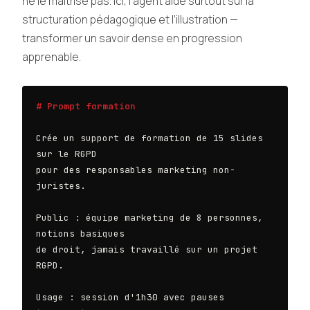
ne le maîtrise pas. Ici, l’agent aide surtout sur la
structuration pédagogique et l’illustration —
transformer un savoir dense en progression
apprenable.
# Prompt formation
Crée un support de formation de 15 slides 
sur le RGPD

pour des responsables marketing non-
juristes.

Public : équipe marketing de 8 personnes, 
notions basiques

de droit, jamais travaillé sur un projet 
RGPD.

Usage : session d'1h30 avec pauses 