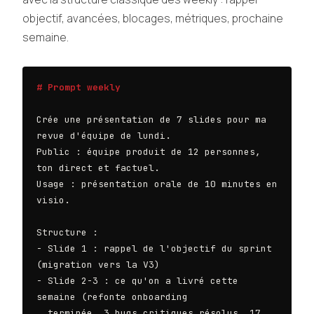
objectif, avancées, blocages, métriques, prochaine
semaine.
# Prompt weekly
Crée une présentation de 7 slides pour ma 
revue d'équipe de lundi.

Public : équipe produit de 12 personnes, 
ton direct et factuel.

Usage : présentation orale de 10 minutes en 
visio.

Structure :

- Slide 1 : rappel de l'objectif du sprint 
(migration vers la V3)

- Slide 2-3 : ce qu'on a livré cette 
semaine (refonte onboarding

  terminée, 3 bugs critiques résolus, 17 