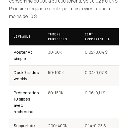
consomme 30 000 à 60 000 tokens, soit 0,02 à 0,04 $.
Produire cinquante decks par mois revient donc à
moins de 10 $.
TOKENS
COÛT
LIVRABLE
CONSOMMÉS
APPROXIMATIF
Poster A3
30-60K
0,02-0,04 $
simple
Deck 7 slides
50-100K
0,04-0,07 $
weekly
Présentation
80-150K
0,06-0,11 $
10 slides
avec
recherche
Support de
200-400K
0,14-0,28 $