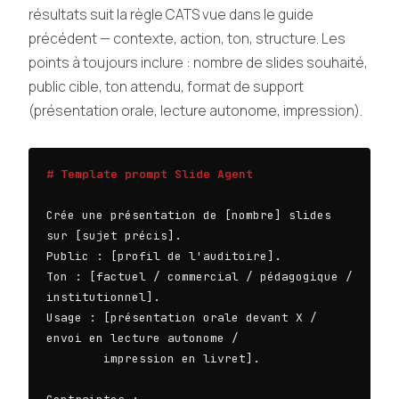
résultats suit la règle CATS vue dans le guide
précédent — contexte, action, ton, structure. Les
points à toujours inclure : nombre de slides souhaité,
public cible, ton attendu, format de support
(présentation orale, lecture autonome, impression).
# Template prompt Slide Agent
Crée une présentation de [nombre] slides 
sur [sujet précis].

Public : [profil de l'auditoire].

Ton : [factuel / commercial / pédagogique / 
institutionnel].

Usage : [présentation orale devant X / 
envoi en lecture autonome /

        impression en livret].
