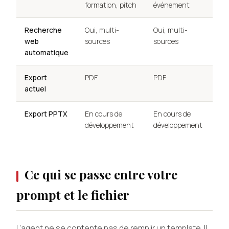
formation, pitch
événement
Recherche
Oui, multi-
Oui, multi-
web
sources
sources
automatique
Export
PDF
PDF
actuel
Export PPTX
En cours de
En cours de
développement
développement
Ce qui se passe entre votre
prompt et le fichier
L’agent ne se contente pas de remplir un template. Il