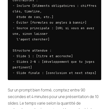
Contraintes :

- Inclure [éléments obligatoires : chiffres 
clés, timeline,

  étude de cas, etc.]

- Éviter [formules ou angles à bannir]

- Source principale : [URL si vous en avez 
une, sinon laisser

  l'agent chercher]

Structure attendue :

- Slide 1 : [titre et accroche]

- Slides 2-N : [développement que tu juges 
pertinent]

- Slide finale : [conclusion et next steps]
Sur un prompt bien formé, comptez entre 90
secondes et 4 minutes pour une présentation de 10
slides. Le temps varie selon la quantité de