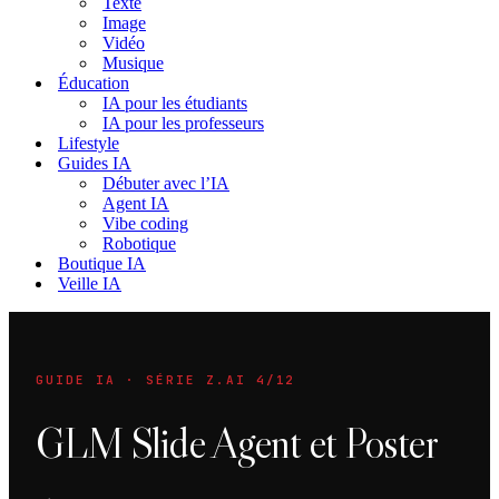
Texte
Image
Vidéo
Musique
Éducation
IA pour les étudiants
IA pour les professeurs
Lifestyle
Guides IA
Débuter avec l’IA
Agent IA
Vibe coding
Robotique
Boutique IA
Veille IA
GUIDE IA · SÉRIE Z.AI 4/12
GLM Slide Agent et Poster