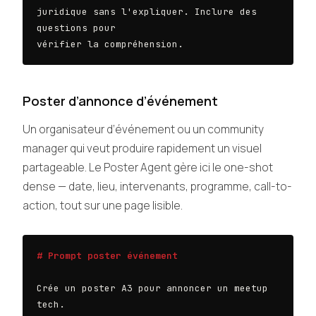
juridique sans l'expliquer. Inclure des 
questions pour

vérifier la compréhension.
Poster d’annonce d’événement
Un organisateur d’événement ou un community
manager qui veut produire rapidement un visuel
partageable. Le Poster Agent gère ici le one-shot
dense — date, lieu, intervenants, programme, call-to-
action, tout sur une page lisible.
# Prompt poster événement
Crée un poster A3 pour annoncer un meetup 
tech.
