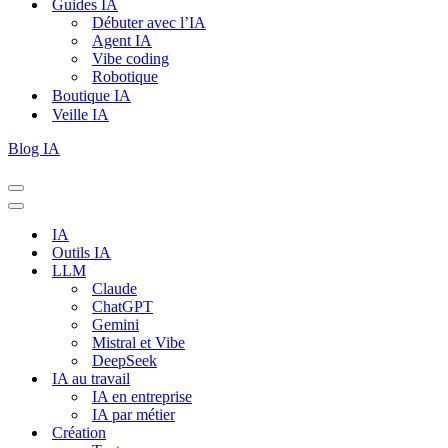
Guides IA
Débuter avec l’IA
Agent IA
Vibe coding
Robotique
Boutique IA
Veille IA
Blog IA
Menu
de
Menu
navigation
de
IA
navigation
Outils IA
LLM
Claude
ChatGPT
Gemini
Mistral et Vibe
DeepSeek
IA au travail
IA en entreprise
IA par métier
Création