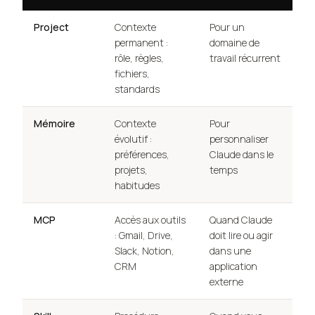
Project
Contexte
Pour un
permanent :
domaine de
rôle, règles,
travail récurrent
fichiers,
standards
Mémoire
Contexte
Pour
évolutif :
personnaliser
préférences,
Claude dans le
projets,
temps
habitudes
MCP
Accès aux outils
Quand Claude
: Gmail, Drive,
doit lire ou agir
Slack, Notion,
dans une
CRM
application
externe