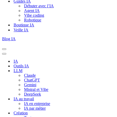
Guides IA
Débuter avec l’IA
Agent IA
Vibe coding
Robotique
Boutique IA
Veille IA
Blog IA
Menu
de
Menu
navigation
de
IA
navigation
Outils IA
LLM
Claude
ChatGPT
Gemini
Mistral et Vibe
DeepSeek
IA au travail
IA en entreprise
IA par métier
Création