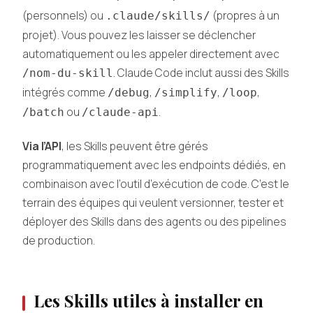
(personnels) ou
(propres à un
.claude/skills/
projet). Vous pouvez les laisser se déclencher
automatiquement ou les appeler directement avec
. Claude Code inclut aussi des Skills
/nom-du-skill
intégrés comme
,
,
,
/debug
/simplify
/loop
ou
.
/batch
/claude-api
Via l’API
, les Skills peuvent être gérés
programmatique­ment avec les endpoints dédiés, en
combinaison avec l’outil d’exécution de code. C’est le
terrain des équipes qui veulent versionner, tester et
déployer des Skills dans des agents ou des pipelines
de production.
Les Skills utiles à installer en