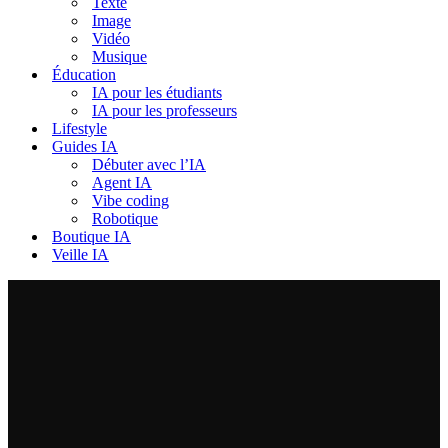
Texte
Image
Vidéo
Musique
Éducation
IA pour les étudiants
IA pour les professeurs
Lifestyle
Guides IA
Débuter avec l’IA
Agent IA
Vibe coding
Robotique
Boutique IA
Veille IA