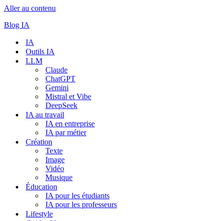
Aller au contenu
Blog IA
IA
Outils IA
LLM
Claude
ChatGPT
Gemini
Mistral et Vibe
DeepSeek
IA au travail
IA en entreprise
IA par métier
Création
Texte
Image
Vidéo
Musique
Éducation
IA pour les étudiants
IA pour les professeurs
Lifestyle