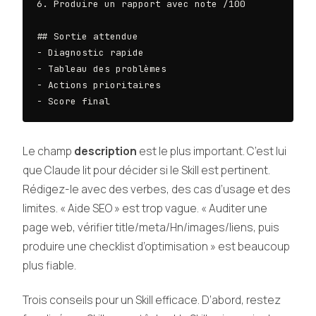
6. Produire un rapport avec note /100

## Sortie attendue

- Diagnostic rapide

- Tableau des problèmes

- Actions prioritaires

- Score final
Le champ
description
est le plus important. C’est lui
que Claude lit pour décider si le Skill est pertinent.
Rédigez-le avec des verbes, des cas d’usage et des
limites. « Aide SEO » est trop vague. « Auditer une
page web, vérifier title/meta/Hn/images/liens, puis
produire une checklist d’optimisation » est beaucoup
plus fiable.
Trois conseils pour un Skill efficace. D’abord, restez