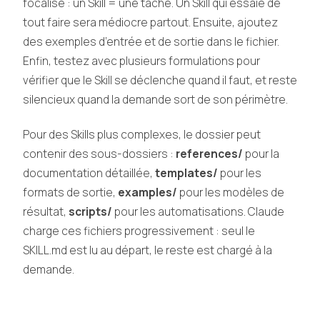
focalisé : un Skill = une tâche. Un Skill qui essaie de
tout faire sera médiocre partout. Ensuite, ajoutez
des exemples d’entrée et de sortie dans le fichier.
Enfin, testez avec plusieurs formulations pour
vérifier que le Skill se déclenche quand il faut, et reste
silencieux quand la demande sort de son périmètre.
Pour des Skills plus complexes, le dossier peut
contenir des sous-dossiers :
references/
pour la
documentation détaillée,
templates/
pour les
formats de sortie,
examples/
pour les modèles de
résultat,
scripts/
pour les automatisations. Claude
charge ces fichiers progressivement : seul le
SKILL.md est lu au départ, le reste est chargé à la
demande.