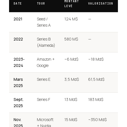
MONTANT
DATE
TOUR
VALORISATION
LEVÉ
2021
Seed /
124 M$
—
Series A
2022
Series B
580 M$
—
(Alameda)
2023-
Amazon +
~6 Md$
~18 Md$
2024
Google
Mars
Series E
3,5 Md$
61,5 Md$
2025
Sept.
Series F
13 Md$
183 Md$
2025
Nov.
Microsoft
15 Md$
~350 Md$
2025
+ Nvidia