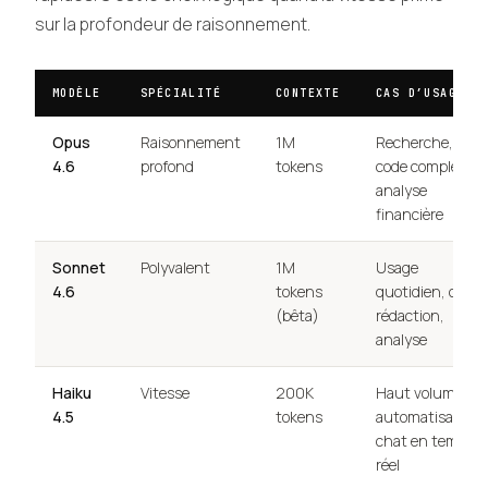
sur la profondeur de raisonnement.
MODÈLE
SPÉCIALITÉ
CONTEXTE
CAS D’USAGE
Opus
Raisonnement
1M
Recherche,
4.6
profond
tokens
code complexe,
analyse
financière
Sonnet
Polyvalent
1M
Usage
4.6
tokens
quotidien, code,
(bêta)
rédaction,
analyse
Haiku
Vitesse
200K
Haut volume,
4.5
tokens
automatisation,
chat en temps
réel