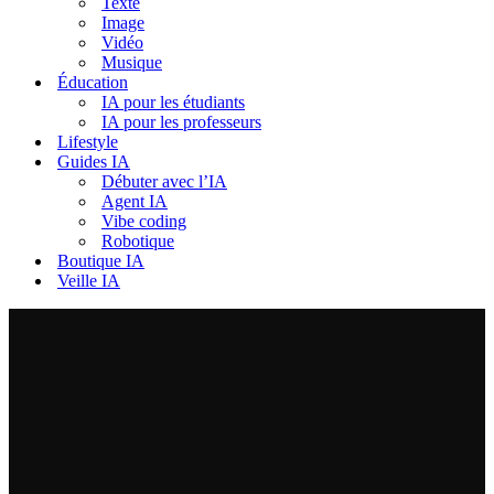
Texte
Image
Vidéo
Musique
Éducation
IA pour les étudiants
IA pour les professeurs
Lifestyle
Guides IA
Débuter avec l’IA
Agent IA
Vibe coding
Robotique
Boutique IA
Veille IA