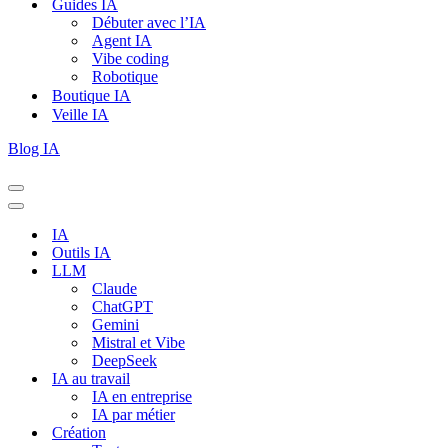
Guides IA
Débuter avec l’IA
Agent IA
Vibe coding
Robotique
Boutique IA
Veille IA
Blog IA
Menu
de
Menu
navigation
de
IA
navigation
Outils IA
LLM
Claude
ChatGPT
Gemini
Mistral et Vibe
DeepSeek
IA au travail
IA en entreprise
IA par métier
Création