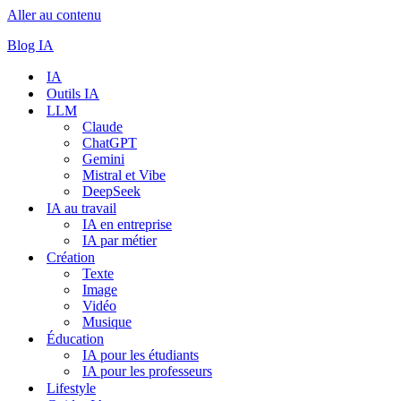
Aller au contenu
Blog IA
IA
Outils IA
LLM
Claude
ChatGPT
Gemini
Mistral et Vibe
DeepSeek
IA au travail
IA en entreprise
IA par métier
Création
Texte
Image
Vidéo
Musique
Éducation
IA pour les étudiants
IA pour les professeurs
Lifestyle