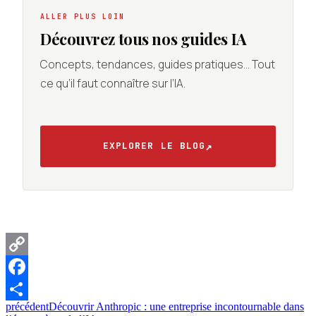
ALLER PLUS LOIN
Découvrez tous nos guides IA
Concepts, tendances, guides pratiques… Tout
ce qu’il faut connaître sur l’IA.
↗
EXPLORER LE BLOG
Copy
Link
Facebook
précédent
Découvrir Anthropic : une entreprise incontournable dans
Partager