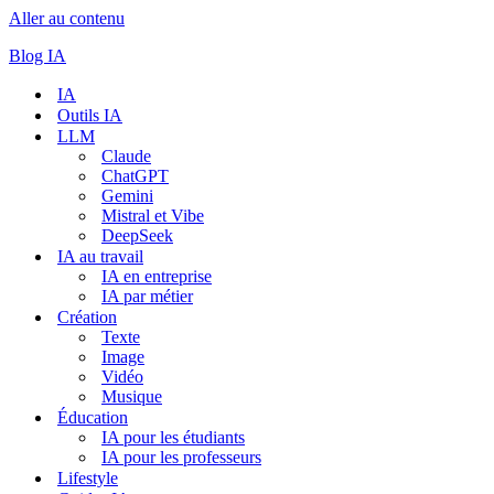
Aller au contenu
Blog IA
IA
Outils IA
LLM
Claude
ChatGPT
Gemini
Mistral et Vibe
DeepSeek
IA au travail
IA en entreprise
IA par métier
Création
Texte
Image
Vidéo
Musique
Éducation
IA pour les étudiants
IA pour les professeurs
Lifestyle