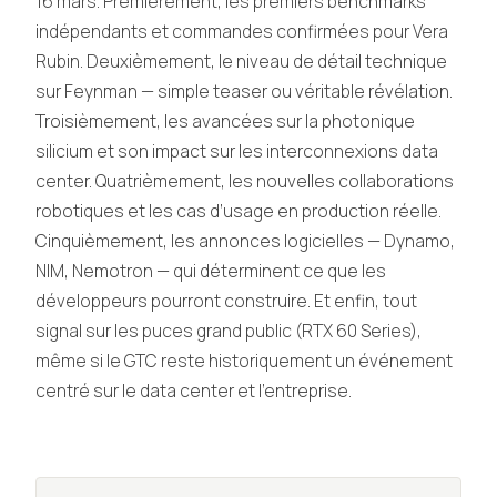
16 mars. Premièrement, les premiers benchmarks
indépendants et commandes confirmées pour Vera
Rubin. Deuxièmement, le niveau de détail technique
sur Feynman — simple teaser ou véritable révélation.
Troisièmement, les avancées sur la photonique
silicium et son impact sur les interconnexions data
center. Quatrièmement, les nouvelles collaborations
robotiques et les cas d’usage en production réelle.
Cinquièmement, les annonces logicielles — Dynamo,
NIM, Nemotron — qui déterminent ce que les
développeurs pourront construire. Et enfin, tout
signal sur les puces grand public (RTX 60 Series),
même si le GTC reste historiquement un événement
centré sur le data center et l’entreprise.