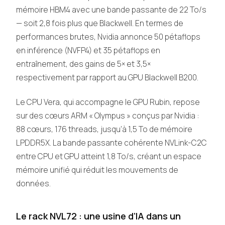
mémoire HBM4 avec une bande passante de 22 To/s
— soit 2,8 fois plus que Blackwell. En termes de
performances brutes, Nvidia annonce 50 pétaflops
en inférence (NVFP4) et 35 pétaflops en
entraînement, des gains de 5× et 3,5×
respectivement par rapport au GPU Blackwell B200.
Le CPU Vera, qui accompagne le GPU Rubin, repose
sur des cœurs ARM « Olympus » conçus par Nvidia :
88 cœurs, 176 threads, jusqu’à 1,5 To de mémoire
LPDDR5X. La bande passante cohérente NVLink-C2C
entre CPU et GPU atteint 1,8 To/s, créant un espace
mémoire unifié qui réduit les mouvements de
données.
Le rack NVL72 : une usine d’IA dans un