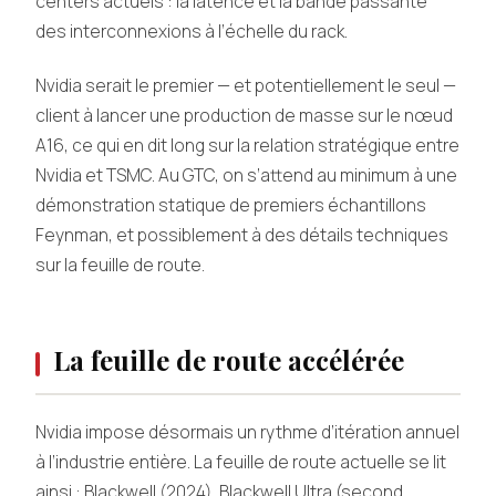
centers actuels : la latence et la bande passante
des interconnexions à l’échelle du rack.
Nvidia serait le premier — et potentiellement le seul —
client à lancer une production de masse sur le nœud
A16, ce qui en dit long sur la relation stratégique entre
Nvidia et TSMC. Au GTC, on s’attend au minimum à une
démonstration statique de premiers échantillons
Feynman, et possiblement à des détails techniques
sur la feuille de route.
La feuille de route accélérée
Nvidia impose désormais un rythme d’itération annuel
à l’industrie entière. La feuille de route actuelle se lit
ainsi : Blackwell (2024), Blackwell Ultra (second