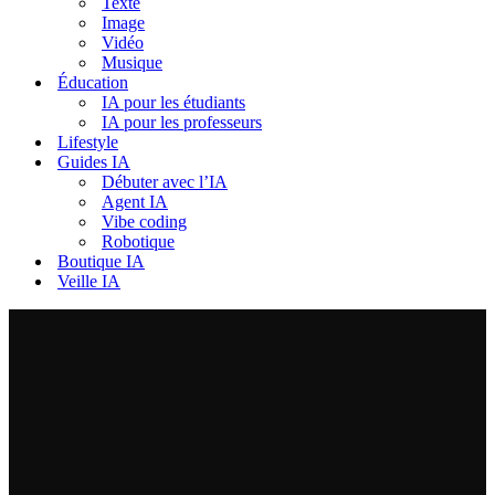
Texte
Image
Vidéo
Musique
Éducation
IA pour les étudiants
IA pour les professeurs
Lifestyle
Guides IA
Débuter avec l’IA
Agent IA
Vibe coding
Robotique
Boutique IA
Veille IA