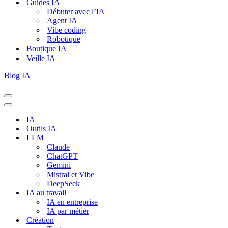
Guides IA
Débuter avec l’IA
Agent IA
Vibe coding
Robotique
Boutique IA
Veille IA
Blog IA
Menu
de
Menu
navigation
de
IA
navigation
Outils IA
LLM
Claude
ChatGPT
Gemini
Mistral et Vibe
DeepSeek
IA au travail
IA en entreprise
IA par métier
Création