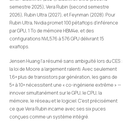
semestre 2025), Vera Rubin (second semestre
2026), Rubin Ultra (2027), et Feynman (2028). Pour
Rubin Ultra, Nvidia promet 100 pétaflops d’inférence
par GPU, 1 To de mémoire HBM4e, et des
configurations NVL576 à 576 GPU délivrant 15
exaflops.
Jensen Huang l’a résumé sans ambiguïté lors du CES :
la loi de Moore a largement ralenti. Avec seulement
1,6× plus de transistors par génération, les gains de
5× à 10× nécessitent une « co-ingénierie extrême » —
innover simultanément sur le GPU, le CPU, la
mémoire, le réseau et le logiciel. C’est précisément
ce que Vera Rubin incarne avec ses six puces
conçues comme un système intégré.