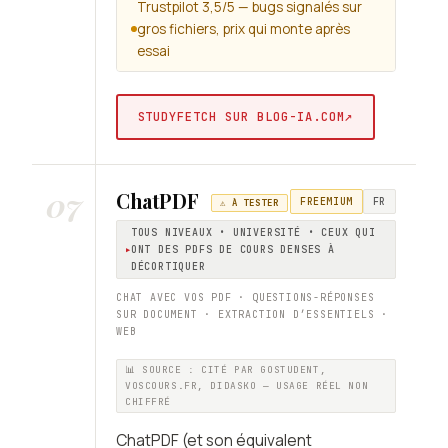
Trustpilot 3,5/5 — bugs signalés sur
gros fichiers, prix qui monte après
essai
↗
STUDYFETCH SUR BLOG-IA.COM
07
ChatPDF
FREEMIUM
FR
⚠️ À TESTER
TOUS NIVEAUX • UNIVERSITÉ • CEUX QUI
ONT DES PDFS DE COURS DENSES À
DÉCORTIQUER
CHAT AVEC VOS PDF · QUESTIONS-RÉPONSES
SUR DOCUMENT · EXTRACTION D’ESSENTIELS ·
WEB
📊 SOURCE : CITÉ PAR GOSTUDENT,
VOSCOURS.FR, DIDASKO — USAGE RÉEL NON
CHIFFRÉ
ChatPDF (et son équivalent