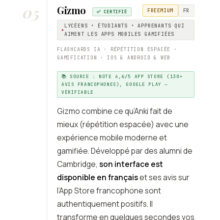
05
Gizmo
FREEMIUM
FR
✅ CERTIFIÉ
LYCÉENS • ÉTUDIANTS • APPRENANTS QUI
AIMENT LES APPS MOBILES GAMIFIÉES
FLASHCARDS IA · RÉPÉTITION ESPACÉE ·
GAMIFICATION · IOS & ANDROID & WEB
📚 SOURCE : NOTE 4,6/5 APP STORE (130+
AVIS FRANCOPHONES), GOOGLE PLAY —
VÉRIFIABLE
Gizmo combine ce qu’Anki fait de
mieux (répétition espacée) avec une
expérience mobile moderne et
gamifiée. Développé par des alumni de
Cambridge,
son interface est
disponible en français
et ses avis sur
l’App Store francophone sont
authentiquement positifs. Il
transforme en quelques secondes vos