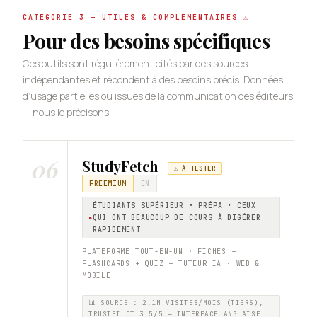
CATÉGORIE 3 — UTILES & COMPLÉMENTAIRES ⚠️
Pour des besoins spécifiques
Ces outils sont régulièrement cités par des sources
indépendantes et répondent à des besoins précis. Données
d’usage partielles ou issues de la communication des éditeurs
— nous le précisons.
06
StudyFetch
⚠️ À TESTER
FREEMIUM
EN
ÉTUDIANTS SUPÉRIEUR • PRÉPA • CEUX
QUI ONT BEAUCOUP DE COURS À DIGÉRER
RAPIDEMENT
PLATEFORME TOUT-EN-UN · FICHES +
FLASHCARDS + QUIZ + TUTEUR IA · WEB &
MOBILE
📊 SOURCE : 2,1M VISITES/MOIS (TIERS),
TRUSTPILOT 3,5/5 — INTERFACE ANGLAISE