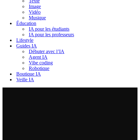
Texte
Image
Vidéo
Musique
Éducation
IA pour les étudiants
IA pour les professeurs
Lifestyle
Guides IA
Débuter avec l’IA
Agent IA
Vibe coding
Robotique
Boutique IA
Veille IA