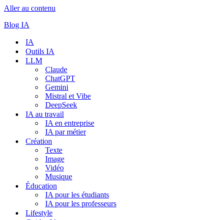
Aller au contenu
Blog IA
IA
Outils IA
LLM
Claude
ChatGPT
Gemini
Mistral et Vibe
DeepSeek
IA au travail
IA en entreprise
IA par métier
Création
Texte
Image
Vidéo
Musique
Éducation
IA pour les étudiants
IA pour les professeurs
Lifestyle