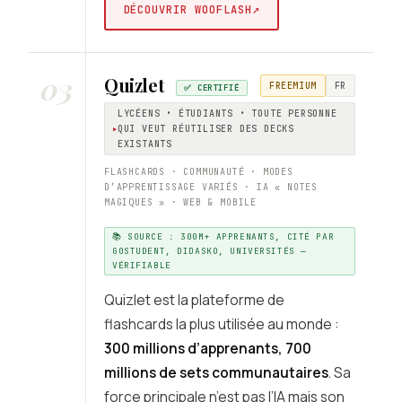
↗
DÉCOUVRIR WOOFLASH
03
Quizlet
FREEMIUM
FR
✅ CERTIFIÉ
LYCÉENS • ÉTUDIANTS • TOUTE PERSONNE
QUI VEUT RÉUTILISER DES DECKS
EXISTANTS
FLASHCARDS · COMMUNAUTÉ · MODES
D’APPRENTISSAGE VARIÉS · IA « NOTES
MAGIQUES » · WEB & MOBILE
📚 SOURCE : 300M+ APPRENANTS, CITÉ PAR
GOSTUDENT, DIDASKO, UNIVERSITÉS —
VÉRIFIABLE
Quizlet est la plateforme de
flashcards la plus utilisée au monde :
300 millions d’apprenants, 700
millions de sets communautaires
. Sa
force principale n’est pas l’IA mais son