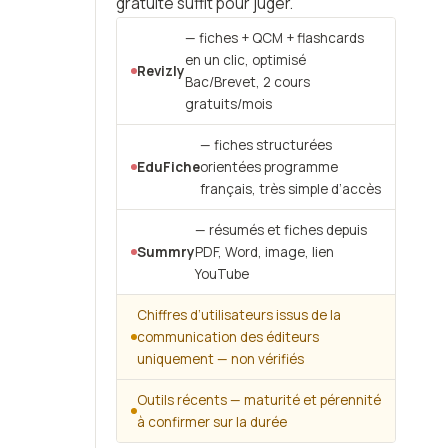
gratuite suffit pour juger.
— fiches + QCM + flashcards
en un clic, optimisé
Revizly
Bac/Brevet, 2 cours
gratuits/mois
— fiches structurées
EduFiche
orientées programme
français, très simple d’accès
— résumés et fiches depuis
Summry
PDF, Word, image, lien
YouTube
Chiffres d’utilisateurs issus de la
communication des éditeurs
uniquement — non vérifiés
Outils récents — maturité et pérennité
à confirmer sur la durée