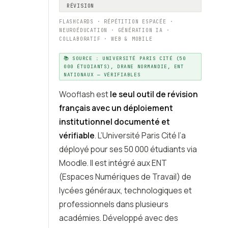
RÉVISION
FLASHCARDS · RÉPÉTITION ESPACÉE ·
NEUROÉDUCATION · GÉNÉRATION IA ·
COLLABORATIF · WEB & MOBILE
📚 SOURCE : UNIVERSITÉ PARIS CITÉ (50
000 ÉTUDIANTS), DRANE NORMANDIE, ENT
NATIONAUX — VÉRIFIABLES
Wooflash est
le seul outil de révision
français avec un déploiement
institutionnel documenté et
vérifiable
. L’Université Paris Cité l’a
déployé pour ses 50 000 étudiants via
Moodle. Il est intégré aux ENT
(Espaces Numériques de Travail) de
lycées généraux, technologiques et
professionnels dans plusieurs
académies. Développé avec des