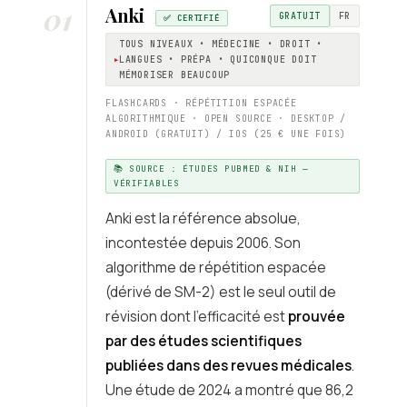
01
Anki
GRATUIT
FR
✅ CERTIFIÉ
TOUS NIVEAUX • MÉDECINE • DROIT •
LANGUES • PRÉPA • QUICONQUE DOIT
MÉMORISER BEAUCOUP
FLASHCARDS · RÉPÉTITION ESPACÉE
ALGORITHMIQUE · OPEN SOURCE · DESKTOP /
ANDROID (GRATUIT) / IOS (25 € UNE FOIS)
📚 SOURCE : ÉTUDES PUBMED & NIH —
VÉRIFIABLES
Anki est la référence absolue,
incontestée depuis 2006. Son
algorithme de répétition espacée
(dérivé de SM-2) est le seul outil de
révision dont l’efficacité est
prouvée
par des études scientifiques
publiées dans des revues médicales
.
Une étude de 2024 a montré que 86,2