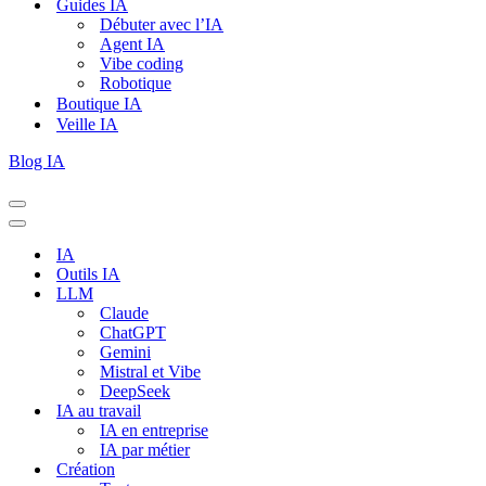
Guides IA
Débuter avec l’IA
Agent IA
Vibe coding
Robotique
Boutique IA
Veille IA
Blog IA
Menu
de
Menu
navigation
de
IA
navigation
Outils IA
LLM
Claude
ChatGPT
Gemini
Mistral et Vibe
DeepSeek
IA au travail
IA en entreprise
IA par métier
Création