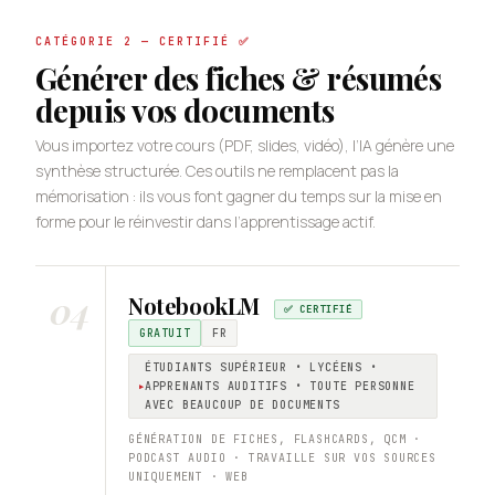
CATÉGORIE 2 — CERTIFIÉ ✅
Générer des fiches & résumés
depuis vos documents
Vous importez votre cours (PDF, slides, vidéo), l’IA génère une
synthèse structurée. Ces outils ne remplacent pas la
mémorisation : ils vous font gagner du temps sur la mise en
forme pour le réinvestir dans l’apprentissage actif.
04
NotebookLM
✅ CERTIFIÉ
GRATUIT
FR
ÉTUDIANTS SUPÉRIEUR • LYCÉENS •
APPRENANTS AUDITIFS • TOUTE PERSONNE
AVEC BEAUCOUP DE DOCUMENTS
GÉNÉRATION DE FICHES, FLASHCARDS, QCM ·
PODCAST AUDIO · TRAVAILLE SUR VOS SOURCES
UNIQUEMENT · WEB