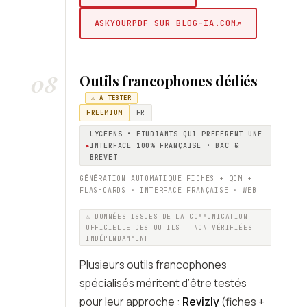
↗
ASKYOURPDF SUR BLOG-IA.COM
08
Outils francophones dédiés
⚠️ À TESTER
FREEMIUM
FR
LYCÉENS • ÉTUDIANTS QUI PRÉFÈRENT UNE
INTERFACE 100% FRANÇAISE • BAC &
BREVET
GÉNÉRATION AUTOMATIQUE FICHES + QCM +
FLASHCARDS · INTERFACE FRANÇAISE · WEB
⚠️ DONNÉES ISSUES DE LA COMMUNICATION
OFFICIELLE DES OUTILS — NON VÉRIFIÉES
INDÉPENDAMMENT
Plusieurs outils francophones
spécialisés méritent d’être testés
pour leur approche :
Revizly
(fiches +