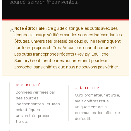
sourcé, sans chiffres inventés.
Note éditoriale :
Ce guide distingue les outils avec des
⚠️
données d’usage vérifiées par des sources indépendantes
(études, universités, presse) de ceux qui ne revendiquent
que leurs propres chiffres. Aucun partenariat rémunéré.
Les outils francophones récents (Revizly, EduFiche,
Summry) sont mentionnés honnêtement pour leur
approche, sans chiffres que nous ne pouvons pas vérifier.
✅ CERTIFIÉ
⚠️ À TESTER
Données vérifiées par
Outil prometteur et utile,
des sources
mais chiffres issus
indépendantes : études
uniquement de la
scientifiques,
communication officielle
universités, presse
de l’outil.
tierce.