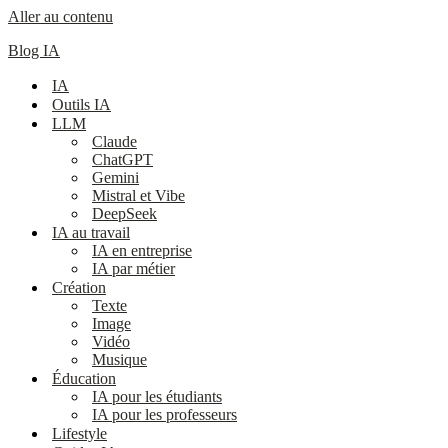
Aller au contenu
Blog IA
IA
Outils IA
LLM
Claude
ChatGPT
Gemini
Mistral et Vibe
DeepSeek
IA au travail
IA en entreprise
IA par métier
Création
Texte
Image
Vidéo
Musique
Éducation
IA pour les étudiants
IA pour les professeurs
Lifestyle