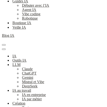
Guides IA
Débuter avec l’IA
Agent IA
Vibe coding
Robotique
Boutique IA
Veille IA
Blog IA
Menu
de
Menu
navigation
de
IA
navigation
Outils IA
LLM
Claude
ChatGPT
Gemini
Mistral et Vibe
DeepSeek
IA au travail
IA en entreprise
IA par métier
Création