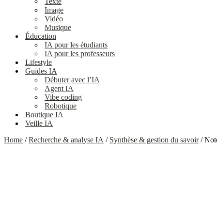
Texte
Image
Vidéo
Musique
Éducation
IA pour les étudiants
IA pour les professeurs
Lifestyle
Guides IA
Débuter avec l’IA
Agent IA
Vibe coding
Robotique
Boutique IA
Veille IA
Home
/
Recherche & analyse IA
/
Synthèse & gestion du savoir
/ Not