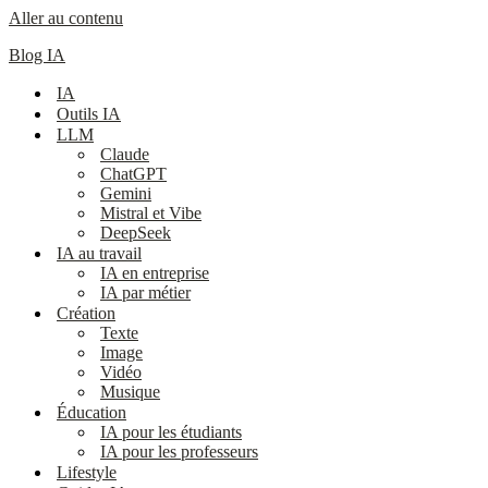
Aller au contenu
Blog IA
IA
Outils IA
LLM
Claude
ChatGPT
Gemini
Mistral et Vibe
DeepSeek
IA au travail
IA en entreprise
IA par métier
Création
Texte
Image
Vidéo
Musique
Éducation
IA pour les étudiants
IA pour les professeurs
Lifestyle