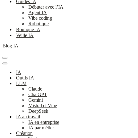
Guides IA
Débuter avec l’IA
Agent IA
Vibe coding
Robotique
Boutique IA
Veille IA
Blog IA
Menu
de
Menu
navigation
de
IA
navigation
Outils IA
LLM
Claude
ChatGPT
Gemini
Mistral et Vibe
DeepSeek
IA au travail
IA en entreprise
IA par métier
Création