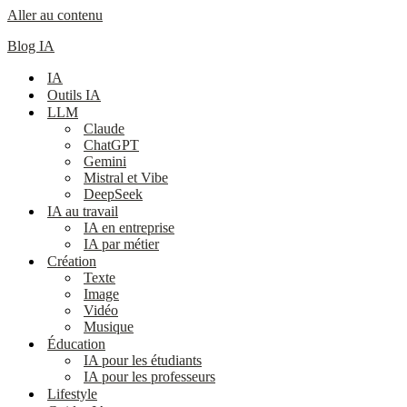
Aller au contenu
Blog IA
IA
Outils IA
LLM
Claude
ChatGPT
Gemini
Mistral et Vibe
DeepSeek
IA au travail
IA en entreprise
IA par métier
Création
Texte
Image
Vidéo
Musique
Éducation
IA pour les étudiants
IA pour les professeurs
Lifestyle