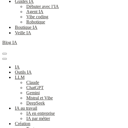
Guides IA
Débuter avec l’IA
Agent IA
Vibe coding
Robotique
Boutique IA
Veille IA
Blog IA
Menu
de
Menu
navigation
de
IA
navigation
Outils IA
LLM
Claude
ChatGPT
Gemini
Mistral et Vibe
DeepSeek
IA au travail
IA en entreprise
IA par métier
Création