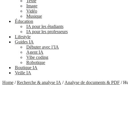
Texte
Image
Vidéo
Musique
Éducation
IA pour les étudiants
IA pour les professeurs
Lifestyle
Guides IA
Débuter avec l’IA
Agent IA
Vibe coding
Robotique
Boutique IA
Veille IA
Home
/
Recherche & analyse IA
/
Analyse de documents & PDF
/ Hu