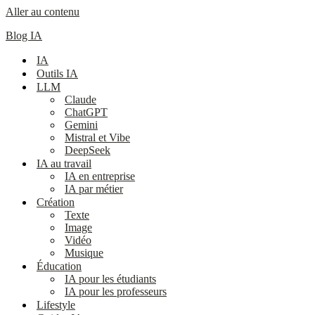
Aller au contenu
Blog IA
IA
Outils IA
LLM
Claude
ChatGPT
Gemini
Mistral et Vibe
DeepSeek
IA au travail
IA en entreprise
IA par métier
Création
Texte
Image
Vidéo
Musique
Éducation
IA pour les étudiants
IA pour les professeurs
Lifestyle