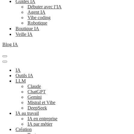
Guides IA
Débuter avec l’IA
Agent IA
Vibe coding
Robotique
Boutique IA
Veille IA
Blog IA
Menu
de
Menu
navigation
de
IA
navigation
Outils IA
LLM
Claude
ChatGPT
Gemini
Mistral et Vibe
DeepSeek
IA au travail
IA en entreprise
IA par métier
Création