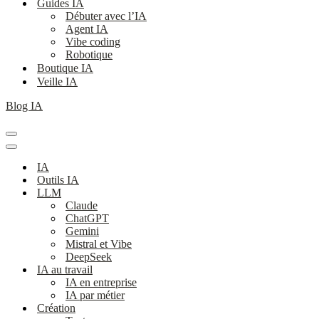
Guides IA
Débuter avec l’IA
Agent IA
Vibe coding
Robotique
Boutique IA
Veille IA
Blog IA
Menu
de
Menu
navigation
de
IA
navigation
Outils IA
LLM
Claude
ChatGPT
Gemini
Mistral et Vibe
DeepSeek
IA au travail
IA en entreprise
IA par métier
Création