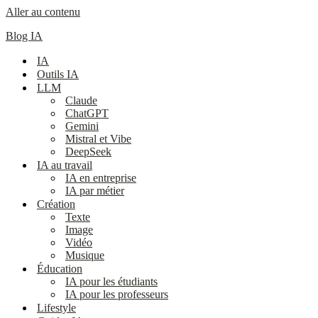
Aller au contenu
Blog IA
IA
Outils IA
LLM
Claude
ChatGPT
Gemini
Mistral et Vibe
DeepSeek
IA au travail
IA en entreprise
IA par métier
Création
Texte
Image
Vidéo
Musique
Éducation
IA pour les étudiants
IA pour les professeurs
Lifestyle