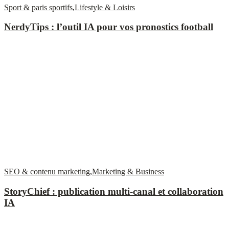
Sport & paris sportifs
,
Lifestyle & Loisirs
NerdyTips : l’outil IA pour vos pronostics football
SEO & contenu marketing
,
Marketing & Business
StoryChief : publication multi-canal et collaboration
IA