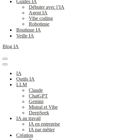
Guides IA
Débuter avec l’IA
Agent IA
Vibe coding
Robotique
Boutique IA
Veille IA
Blog IA
Menu
de
Menu
navigation
de
IA
navigation
Outils IA
LLM
Claude
ChatGPT
Gemini
Mistral et Vibe
DeepSeek
IA au travail
IA en entreprise
IA par métier
Création