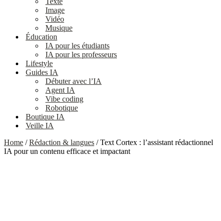
Texte
Image
Vidéo
Musique
Éducation
IA pour les étudiants
IA pour les professeurs
Lifestyle
Guides IA
Débuter avec l’IA
Agent IA
Vibe coding
Robotique
Boutique IA
Veille IA
Home
/
Rédaction & langues
/ Text Cortex : l’assistant rédactionnel
IA pour un contenu efficace et impactant