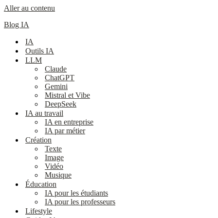
Aller au contenu
Blog IA
IA
Outils IA
LLM
Claude
ChatGPT
Gemini
Mistral et Vibe
DeepSeek
IA au travail
IA en entreprise
IA par métier
Création
Texte
Image
Vidéo
Musique
Éducation
IA pour les étudiants
IA pour les professeurs
Lifestyle