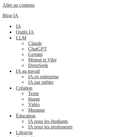
Aller au contenu
Blog IA
IA
Outils IA
LLM
Claude
ChatGPT
Gemini
Mistral et Vibe
DeepSeek
IA au travail
IA en entreprise
IA par métier
Création
Texte
Image
Vidéo
Musique
Éducation
IA pour les étudiants
IA pour les professeurs
Lifestyle