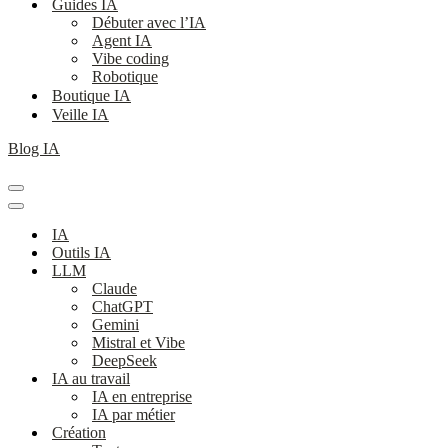
Guides IA
Débuter avec l’IA
Agent IA
Vibe coding
Robotique
Boutique IA
Veille IA
Blog IA
Menu
de
Menu
navigation
de
IA
navigation
Outils IA
LLM
Claude
ChatGPT
Gemini
Mistral et Vibe
DeepSeek
IA au travail
IA en entreprise
IA par métier
Création