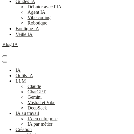
Guides IA
Débuter avec l’IA
Agent IA
Vibe coding
Robotique
Boutique IA
Veille IA
Blog IA
Menu
de
Menu
navigation
de
IA
navigation
Outils IA
LLM
Claude
ChatGPT
Gemini
Mistral et Vibe
DeepSeek
IA au travail
IA en entreprise
IA par métier
Création