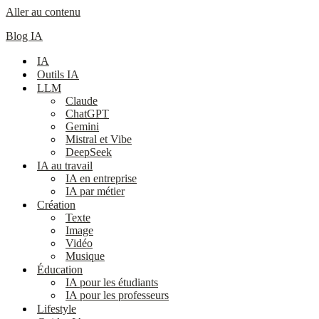
Aller au contenu
Blog IA
IA
Outils IA
LLM
Claude
ChatGPT
Gemini
Mistral et Vibe
DeepSeek
IA au travail
IA en entreprise
IA par métier
Création
Texte
Image
Vidéo
Musique
Éducation
IA pour les étudiants
IA pour les professeurs
Lifestyle