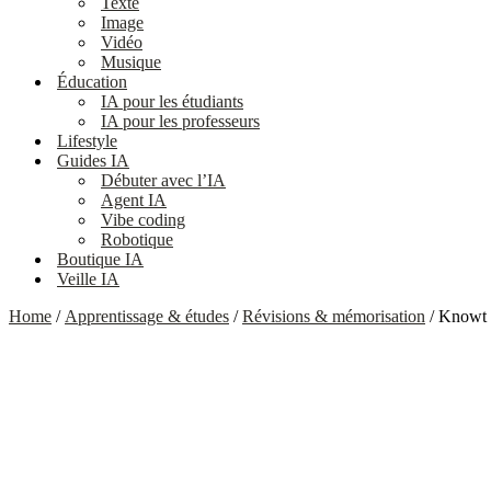
Texte
Image
Vidéo
Musique
Éducation
IA pour les étudiants
IA pour les professeurs
Lifestyle
Guides IA
Débuter avec l’IA
Agent IA
Vibe coding
Robotique
Boutique IA
Veille IA
Home
/
Apprentissage & études
/
Révisions & mémorisation
/ Knowt :