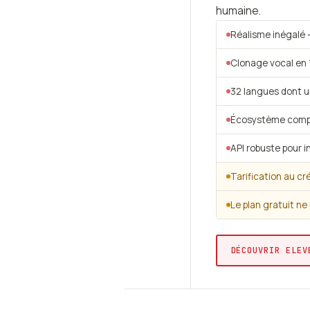
humaine.
Réalisme inégalé 
Clonage vocal en 1
32 langues dont u
Écosystème comple
API robuste pour i
Tarification au cr
Le plan gratuit n
DÉCOUVRIR ELEV