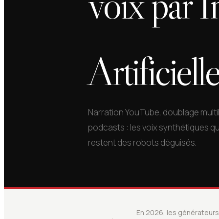
voix par I
Artificiel
Narration YouTube, doublage multil
podcasts : les voix synthétiques q
restent des robots déguisés.
En 2026, les générateurs 