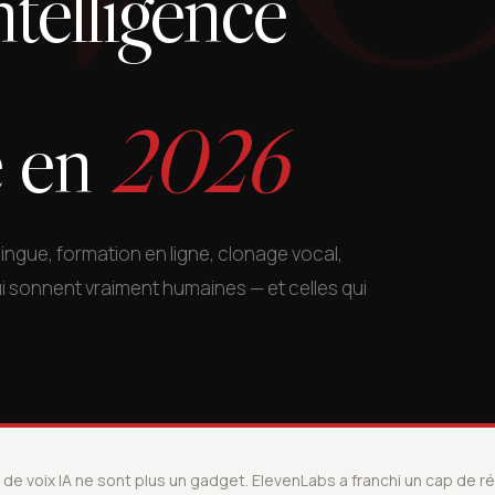
ntelligence
le en
2026
ingue, formation en ligne, clonage vocal,
ui sonnent vraiment humaines — et celles qui
de voix IA ne sont plus un gadget. ElevenLabs a franchi un cap de réa