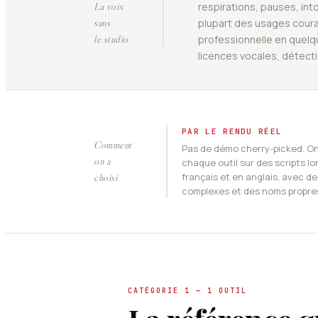
La voix
respirations, pauses, in
sans
plupart des usages couran
le studio
professionnelle en quelqu
licences vocales, détect
PAR LE RENDU RÉEL
Comment
Pas de démo cherry-picked. On
on a
chaque outil sur des scripts lo
français et en anglais, avec d
choisi
complexes et des noms propre
CATÉGORIE 1 — 1 OUTIL