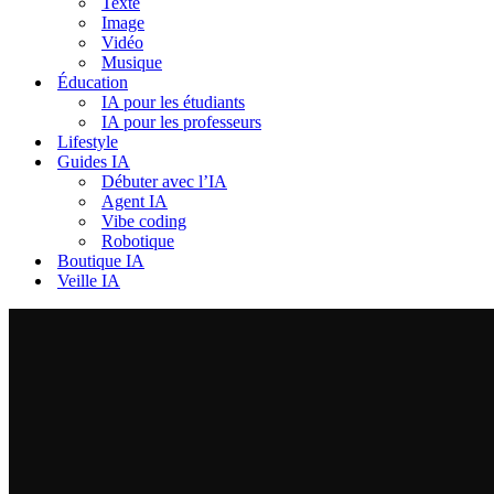
Texte
Image
Vidéo
Musique
Éducation
IA pour les étudiants
IA pour les professeurs
Lifestyle
Guides IA
Débuter avec l’IA
Agent IA
Vibe coding
Robotique
Boutique IA
Veille IA