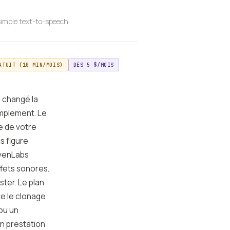
 simple text-to-speech.
ATUIT (10 MIN/MOIS)
DÈS 5 $/MOIS
a changé la
implement. Le
le de votre
s figure
evenLabs
ffets sonores.
ster. Le plan
te le clonage
ou un
en prestation