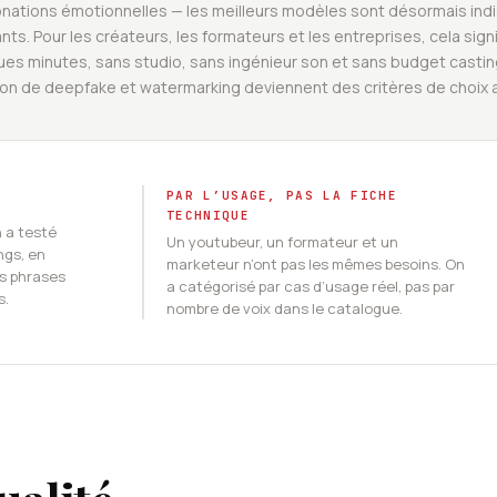
tonations émotionnelles — les meilleurs modèles sont désormais ind
ts. Pour les créateurs, les formateurs et les entreprises, cela signi
es minutes, sans studio, sans ingénieur son et sans budget casting
ion de deepfake et watermarking deviennent des critères de choix au
PAR L’USAGE, PAS LA FICHE
TECHNIQUE
 a testé
Un youtubeur, un formateur et un
ngs, en
marketeur n’ont pas les mêmes besoins. On
es phrases
a catégorisé par cas d’usage réel, pas par
s.
nombre de voix dans le catalogue.