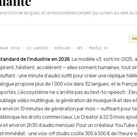
ualité
 grand choix de langues, et un écosystème complet qui va bien au-delà du
GR
ONAGE VOCAL · 32 LANGUES · DOUBLAGE · API · MODÈLE V3
standard de l’industrie en 2026
. Le modèle v3, sorti mi-2025, 
espirent, hésitent, accélèrent — elles sonnent humaines, tout s
luffant : une minute d’audio suffit pour créer une réplique fidè
alogue propose plus de 1 000 voix dans 32 langues, et le françai
pportés. L’écosystème ne s’arrête pas au text-to-speech : El
ublage vidéo multilingue, la génération de musique IA et des e
re environ 10 minutes de génération par mois — suffisant pour te
 débloque les droits commerciaux. Le Creator à 22 $/mois ajou
l et environ 2h30 d’audio mensuel. Pour un créateur YouTube 
st immédiat : une voix-off studio coûte 300 à 500 € de l’heure 