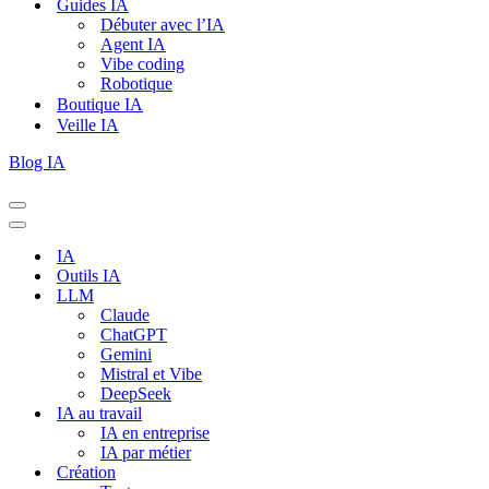
Guides IA
Débuter avec l’IA
Agent IA
Vibe coding
Robotique
Boutique IA
Veille IA
Blog IA
Menu
de
Menu
navigation
de
IA
navigation
Outils IA
LLM
Claude
ChatGPT
Gemini
Mistral et Vibe
DeepSeek
IA au travail
IA en entreprise
IA par métier
Création