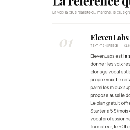
La référence q
La voix la plus réaliste du marché, le plus
01
ElevenLabs
TEXT-TO-SPEECH · CL
ElevenLabs est
le 
donne : les voix r
clonage vocal est b
propre voix. Le cat
parmi les mieux su
propose aussi le do
Le plan gratuit off
Starter à 5 $/mois
vocal professionne
formateur, le ROI e