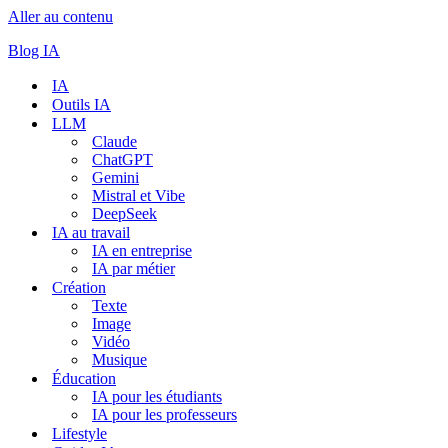
Aller au contenu
Blog IA
IA
Outils IA
LLM
Claude
ChatGPT
Gemini
Mistral et Vibe
DeepSeek
IA au travail
IA en entreprise
IA par métier
Création
Texte
Image
Vidéo
Musique
Éducation
IA pour les étudiants
IA pour les professeurs
Lifestyle