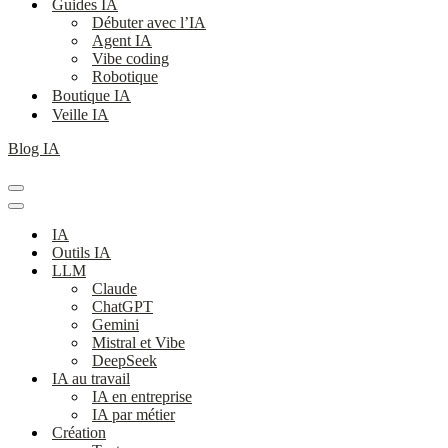
Guides IA
Débuter avec l’IA
Agent IA
Vibe coding
Robotique
Boutique IA
Veille IA
Blog IA
Menu
de
Menu
navigation
de
IA
navigation
Outils IA
LLM
Claude
ChatGPT
Gemini
Mistral et Vibe
DeepSeek
IA au travail
IA en entreprise
IA par métier
Création