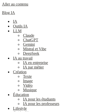
Aller au contenu
Blog IA
IA
Outils IA
LLM
Claude
ChatGPT
Gemini
Mistral et Vibe
DeepSeek
IA au travail
IA en entreprise
IA par métier
Création
Texte
Image
Vidéo
Musique
Éducation
IA pour les étudiants
IA pour les professeurs
Lifestyle