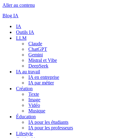
Aller au contenu
Blog IA
IA
Outils IA
LLM
Claude
ChatGPT
Gemini
Mistral et Vibe
DeepSeek
IA au travail
IA en entreprise
IA par métier
Création
Texte
Image
Vidéo
Musique
Éducation
IA pour les étudiants
IA pour les professeurs
Lifestyle