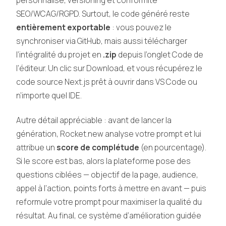
personnalisé, versioning et conformité
SEO/WCAG/RGPD. Surtout, le code généré reste
entièrement exportable
: vous pouvez le
synchroniser via GitHub, mais aussi télécharger
l’intégralité du projet en
.zip
depuis l’onglet Code de
l’éditeur. Un clic sur Download, et vous récupérez le
code source Next.js prêt à ouvrir dans VS Code ou
n’importe quel IDE.
Autre détail appréciable : avant de lancer la
génération, Rocket.new analyse votre prompt et lui
attribue un
score de complétude
(en pourcentage).
Si le score est bas, alors la plateforme pose des
questions ciblées — objectif de la page, audience,
appel à l’action, points forts à mettre en avant — puis
reformule votre prompt pour maximiser la qualité du
résultat. Au final, ce système d’amélioration guidée