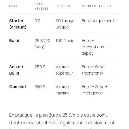
PRIX
PLAN
CRÉDITS
MODULES INCLUS
MENSUEL
Starter
0 $
20 (usage
Build uniquement
(gratuit)
unique)
Build
25 $ (20
100 / mois
Build +
$/an)
intégrations +
deploy
Solve +
250 $
Volume
Build + Solve
Build
supérieur
(recherche)
Complet
350 $
Volume
Build + Solve +
maximal
Intelligence
En pratique, le plan Build à 25 $/mois est le point
d’entrée réaliste. Il inclut également le déploiement,