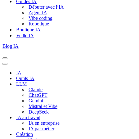
Guides IA
Débuter avec l’IA
Agent IA
Vibe coding
Robotique
Boutique IA
Veille IA
Blog IA
Menu
de
Menu
navigation
de
IA
navigation
Outils IA
LLM
Claude
ChatGPT
Gemini
Mistral et Vibe
DeepSeek
IA au travail
IA en entreprise
IA par métier
Création