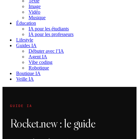
Texte
Image
Vidéo
Musique
Éducation
IA pour les étudiants
IA pour les professeurs
Lifestyle
Guides IA
Débuter avec l’IA
Agent IA
Vibe coding
Robotique
Boutique IA
Veille IA
GUIDE IA
Rocket.new : le guide