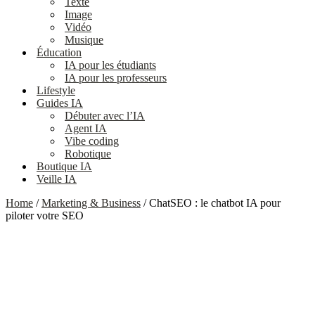
Texte
Image
Vidéo
Musique
Éducation
IA pour les étudiants
IA pour les professeurs
Lifestyle
Guides IA
Débuter avec l’IA
Agent IA
Vibe coding
Robotique
Boutique IA
Veille IA
Home
/
Marketing & Business
/ ChatSEO : le chatbot IA pour
piloter votre SEO