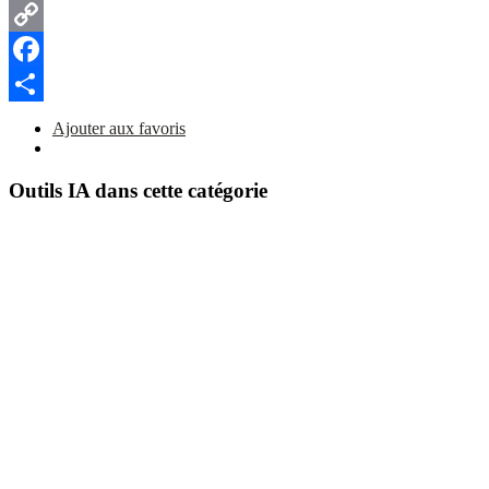
Copy
Link
Facebook
Partager
Ajouter aux favoris
Outils IA dans cette catégorie