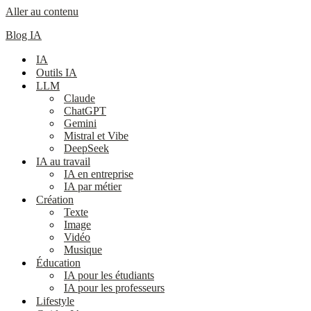
Aller au contenu
Blog IA
IA
Outils IA
LLM
Claude
ChatGPT
Gemini
Mistral et Vibe
DeepSeek
IA au travail
IA en entreprise
IA par métier
Création
Texte
Image
Vidéo
Musique
Éducation
IA pour les étudiants
IA pour les professeurs
Lifestyle