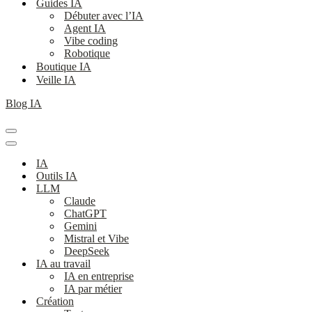
Guides IA
Débuter avec l’IA
Agent IA
Vibe coding
Robotique
Boutique IA
Veille IA
Blog IA
Menu
de
Menu
navigation
de
IA
navigation
Outils IA
LLM
Claude
ChatGPT
Gemini
Mistral et Vibe
DeepSeek
IA au travail
IA en entreprise
IA par métier
Création