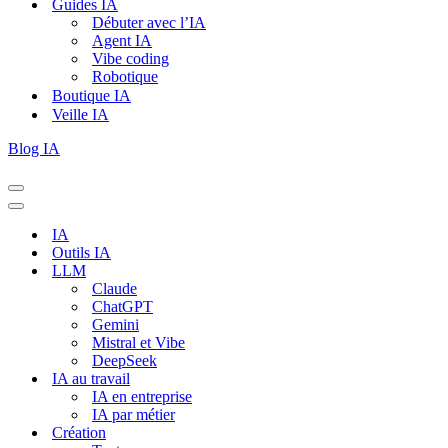
Guides IA
Débuter avec l’IA
Agent IA
Vibe coding
Robotique
Boutique IA
Veille IA
Blog IA
Menu
de
Menu
navigation
de
IA
navigation
Outils IA
LLM
Claude
ChatGPT
Gemini
Mistral et Vibe
DeepSeek
IA au travail
IA en entreprise
IA par métier
Création