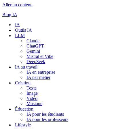
Aller au contenu
Blog IA
IA
Outils IA
LLM
Claude
ChatGPT
Gemini
Mistral et Vibe
DeepSeek
IA au travail
IA en entreprise
IA par métier
Création
Texte
Image
Vidéo
Musique
Éducation
IA pour les étudiants
IA pour les professeurs
Lifestyle