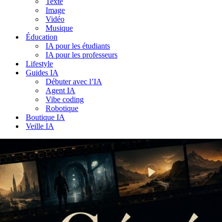
Texte
Image
Vidéo
Musique
Éducation
IA pour les étudiants
IA pour les professeurs
Lifestyle
Guides IA
Débuter avec l’IA
Agent IA
Vibe coding
Robotique
Boutique IA
Veille IA