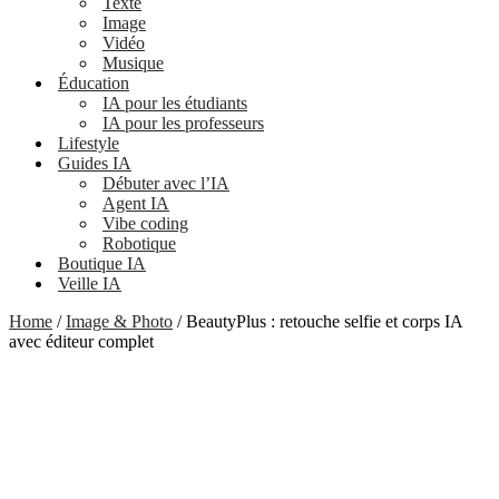
Texte
Image
Vidéo
Musique
Éducation
IA pour les étudiants
IA pour les professeurs
Lifestyle
Guides IA
Débuter avec l’IA
Agent IA
Vibe coding
Robotique
Boutique IA
Veille IA
Home
/
Image & Photo
/ BeautyPlus : retouche selfie et corps IA
avec éditeur complet