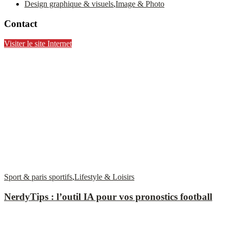
Design graphique & visuels
,
Image & Photo
Contact
Visiter le site Internet
Sport & paris sportifs
,
Lifestyle & Loisirs
NerdyTips : l’outil IA pour vos pronostics football