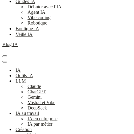
Guides IA
Débuter avec l’IA
Agent IA
Vibe coding
Robotique
Boutique IA
Veille IA
Blog IA
Menu
de
Menu
navigation
de
IA
navigation
Outils IA
LLM
Claude
ChatGPT
Gemini
Mistral et Vibe
DeepSeek
IA au travail
IA en entreprise
IA par métier
Création