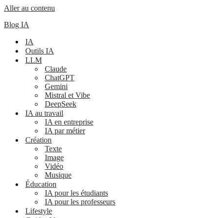
Aller au contenu
Blog IA
IA
Outils IA
LLM
Claude
ChatGPT
Gemini
Mistral et Vibe
DeepSeek
IA au travail
IA en entreprise
IA par métier
Création
Texte
Image
Vidéo
Musique
Éducation
IA pour les étudiants
IA pour les professeurs
Lifestyle