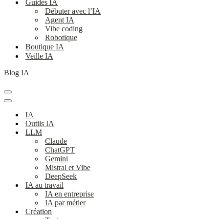
Guides IA
Débuter avec l’IA
Agent IA
Vibe coding
Robotique
Boutique IA
Veille IA
Blog IA
Menu
de
Menu
navigation
de
IA
navigation
Outils IA
LLM
Claude
ChatGPT
Gemini
Mistral et Vibe
DeepSeek
IA au travail
IA en entreprise
IA par métier
Création