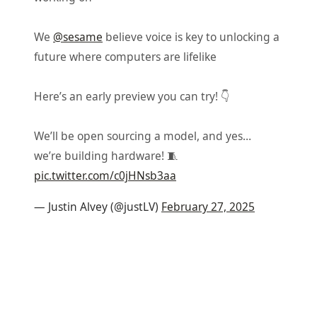
We
@sesame
believe voice is key to unlocking a
future where computers are lifelike
Here’s an early preview you can try! 👇
We’ll be open sourcing a model, and yes…
we’re building hardware! 🧵
pic.twitter.com/c0jHNsb3aa
— Justin Alvey (@justLV)
February 27, 2025