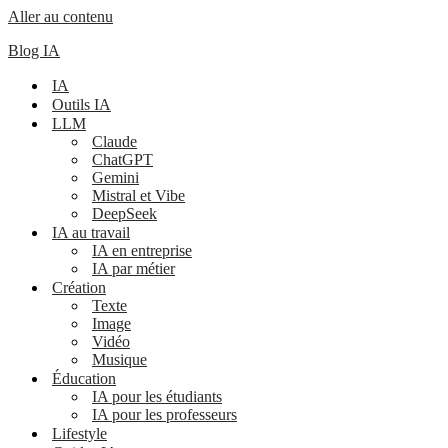
Aller au contenu
Blog IA
IA
Outils IA
LLM
Claude
ChatGPT
Gemini
Mistral et Vibe
DeepSeek
IA au travail
IA en entreprise
IA par métier
Création
Texte
Image
Vidéo
Musique
Éducation
IA pour les étudiants
IA pour les professeurs
Lifestyle