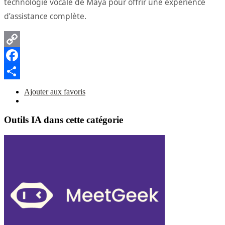
technologie vocale de Maya pour offrir une expérience
d’assistance complète.
Copy
Link
Facebook
Partager
Ajouter aux favoris
Outils IA dans cette catégorie