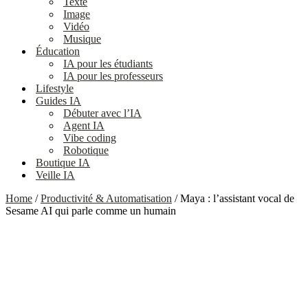
Texte
Image
Vidéo
Musique
Éducation
IA pour les étudiants
IA pour les professeurs
Lifestyle
Guides IA
Débuter avec l’IA
Agent IA
Vibe coding
Robotique
Boutique IA
Veille IA
Home
/
Productivité & Automatisation
/ Maya : l’assistant vocal de
Sesame AI qui parle comme un humain