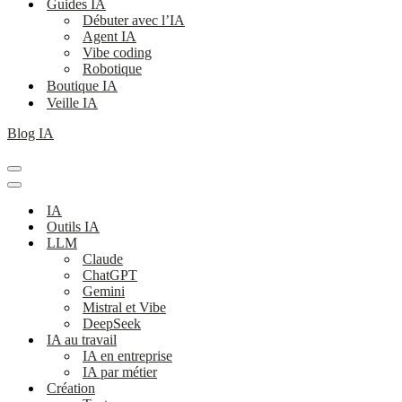
Guides IA
Débuter avec l’IA
Agent IA
Vibe coding
Robotique
Boutique IA
Veille IA
Blog IA
Menu
de
Menu
navigation
de
IA
navigation
Outils IA
LLM
Claude
ChatGPT
Gemini
Mistral et Vibe
DeepSeek
IA au travail
IA en entreprise
IA par métier
Création