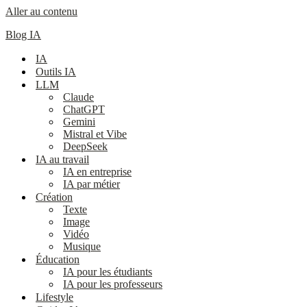
Aller au contenu
Blog IA
IA
Outils IA
LLM
Claude
ChatGPT
Gemini
Mistral et Vibe
DeepSeek
IA au travail
IA en entreprise
IA par métier
Création
Texte
Image
Vidéo
Musique
Éducation
IA pour les étudiants
IA pour les professeurs
Lifestyle