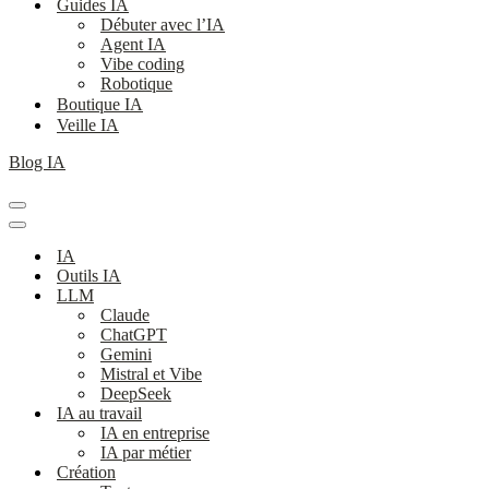
Guides IA
Débuter avec l’IA
Agent IA
Vibe coding
Robotique
Boutique IA
Veille IA
Blog IA
Menu
de
Menu
navigation
de
IA
navigation
Outils IA
LLM
Claude
ChatGPT
Gemini
Mistral et Vibe
DeepSeek
IA au travail
IA en entreprise
IA par métier
Création