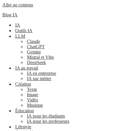
Aller au contenu
Blog IA
IA
Outils IA
LLM
Claude
ChatGPT
Gemini
Mistral et Vibe
DeepSeek
IA au travail
IA en entreprise
IA par métier
Création
Texte
Image
Vidéo
Musique
Éducation
IA pour les étudiants
IA pour les professeurs
Lifestyle