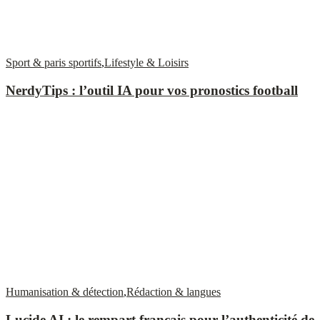
Sport & paris sportifs
,
Lifestyle & Loisirs
NerdyTips : l’outil IA pour vos pronostics football
Humanisation & détection
,
Rédaction & langues
Lucide AI : le rempart français pour l’authenticité de