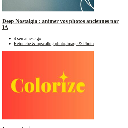
Deep Nostalgia : animer vos photos anciennes par
IA
4 semaines ago
Retouche & upscaling photo
,
Image & Photo