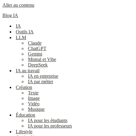
Aller au contenu
Blog IA
IA
Outils IA
LLM
Claude
ChatGPT
Gemini
Mistral et Vibe
DeepSeek
IA au travail
IA en entreprise
IA par métier
Création
Texte
Image
Vidéo
Musique
Éducation
IA pour les étudiants
IA pour les professeurs
Lifestyle