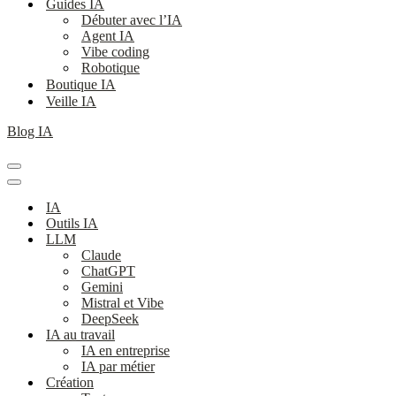
Guides IA
Débuter avec l’IA
Agent IA
Vibe coding
Robotique
Boutique IA
Veille IA
Blog IA
Menu
de
Menu
navigation
de
IA
navigation
Outils IA
LLM
Claude
ChatGPT
Gemini
Mistral et Vibe
DeepSeek
IA au travail
IA en entreprise
IA par métier
Création