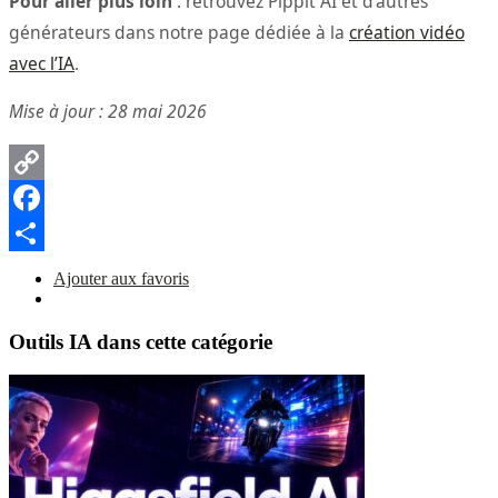
Pour aller plus loin
: retrouvez Pippit AI et d’autres
générateurs dans notre page dédiée à la
création vidéo
avec l’IA
.
Mise à jour : 28 mai 2026
Copy
Link
Facebook
Partager
Ajouter aux favoris
Outils IA dans cette catégorie