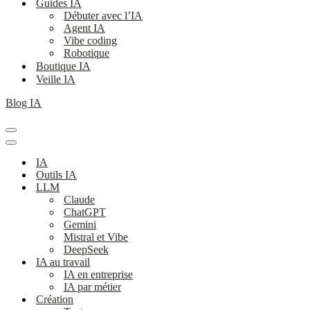
Guides IA
Débuter avec l’IA
Agent IA
Vibe coding
Robotique
Boutique IA
Veille IA
Blog IA
Menu
de
Menu
navigation
de
IA
navigation
Outils IA
LLM
Claude
ChatGPT
Gemini
Mistral et Vibe
DeepSeek
IA au travail
IA en entreprise
IA par métier
Création