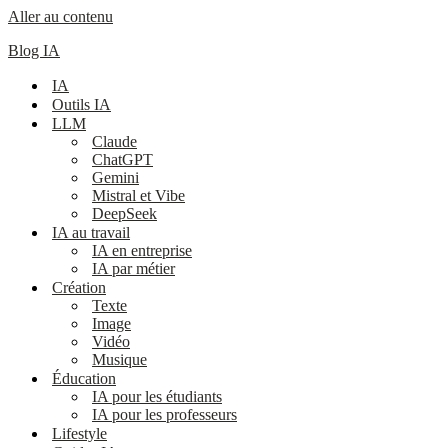
Aller au contenu
Blog IA
IA
Outils IA
LLM
Claude
ChatGPT
Gemini
Mistral et Vibe
DeepSeek
IA au travail
IA en entreprise
IA par métier
Création
Texte
Image
Vidéo
Musique
Éducation
IA pour les étudiants
IA pour les professeurs
Lifestyle