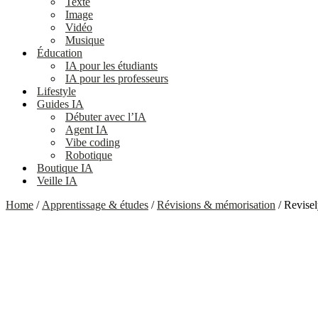
Texte
Image
Vidéo
Musique
Éducation
IA pour les étudiants
IA pour les professeurs
Lifestyle
Guides IA
Débuter avec l’IA
Agent IA
Vibe coding
Robotique
Boutique IA
Veille IA
Home
/
Apprentissage & études
/
Révisions & mémorisation
/ Revisel