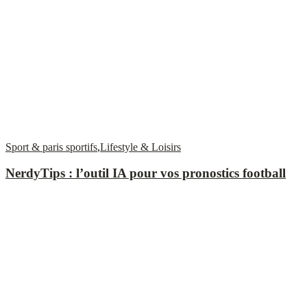
Sport & paris sportifs
,
Lifestyle & Loisirs
NerdyTips : l’outil IA pour vos pronostics football