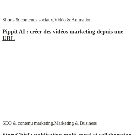
Shorts & contenus sociaux
,
Vidéo & Animation
Pippit AI : créer des vidéos marketing depuis une
URL
SEO & contenu marketing
,
Marketing & Business
StoryChief : publication multi-canal et collaboration