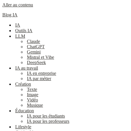
Aller au contenu
Blog IA
IA
Outils IA
LLM
Claude
ChatGPT
Gemini
Mistral et Vibe
DeepSeek
IA au travail
IA en entreprise
IA par métier
Création
Texte
Image
Vidéo
Musique
Éducation
IA pour les étudiants
IA pour les professeurs
Lifestyle