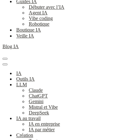
Guides IA
Débuter avec l’IA
Agent IA
Vibe coding
Robotique
Boutique IA
Veille IA
Blog IA
Menu
de
Menu
navigation
de
IA
navigation
Outils IA
LLM
Claude
ChatGPT
Gemini
Mistral et Vibe
DeepSeek
IA au travail
IA en entreprise
IA par métier
Création