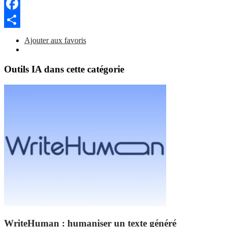
Copy
Link
Facebook
Partager
Ajouter aux favoris
Outils IA dans cette catégorie
WriteHuman : humaniser un texte généré