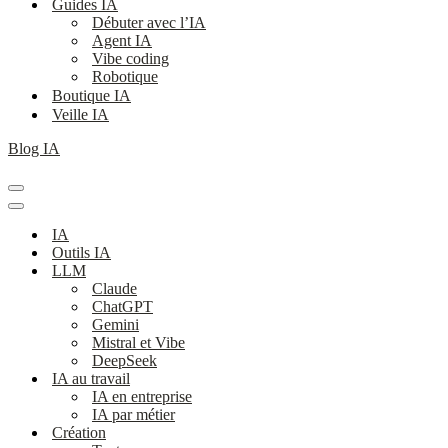
Guides IA
Débuter avec l’IA
Agent IA
Vibe coding
Robotique
Boutique IA
Veille IA
Blog IA
Menu
de
Menu
navigation
de
IA
navigation
Outils IA
LLM
Claude
ChatGPT
Gemini
Mistral et Vibe
DeepSeek
IA au travail
IA en entreprise
IA par métier
Création