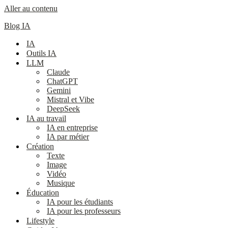
Aller au contenu
Blog IA
IA
Outils IA
LLM
Claude
ChatGPT
Gemini
Mistral et Vibe
DeepSeek
IA au travail
IA en entreprise
IA par métier
Création
Texte
Image
Vidéo
Musique
Éducation
IA pour les étudiants
IA pour les professeurs
Lifestyle