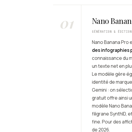
01
Nano Banana
GÉNÉRATION & ÉDITIO
Nano Banana Pro 
des infographies 
connaissance du mo
un texte net en pl
Le modèle gère ég
identité de marque 
Gemini : on sélecti
gratuit offre ainsi
modèle Nano Banana
filigrane SynthID, 
fine. Pour des affi
de 2026.