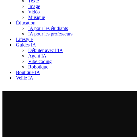
Texte
Image
Vidéo
Musique
Éducation
IA pour les étudiants
IA pour les professeurs
Lifestyle
Guides IA
Débuter avec l’IA
Agent IA
Vibe coding
Robotique
Boutique IA
Veille IA