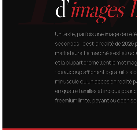
d’
images 
Un texte, parfois une image de réfé
secondes : c’est la réalité de 2026 
marketeurs. Le marché s’est struc
et la plupart promettent le mot mag
: beaucoup affichent « gratuit » alo
minuscule ou un accès en réalité 
en quatre familles et indique pour c
freemium limité, payant ou open sour