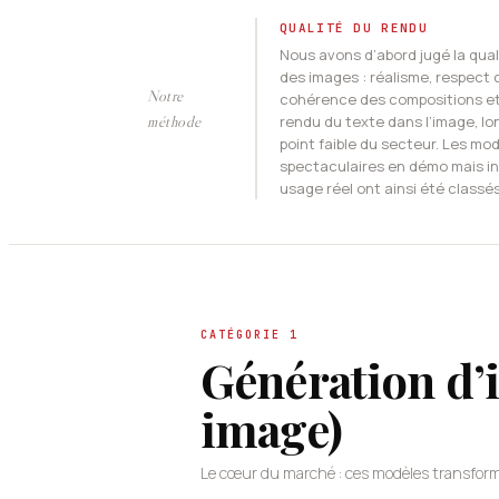
QUALITÉ DU RENDU
Nous avons d’abord jugé la quali
des images : réalisme, respect 
Notre
cohérence des compositions et
méthode
rendu du texte dans l’image, l
point faible du secteur. Les mo
spectaculaires en démo mais in
usage réel ont ainsi été classés
CATÉGORIE 1
Génération d’i
image)
Le cœur du marché : ces modèles transformen