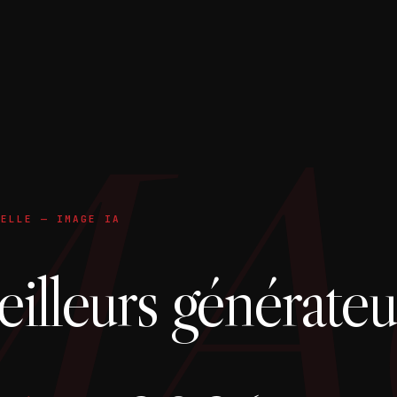
MA
IELLE — IMAGE IA
illeurs générateu