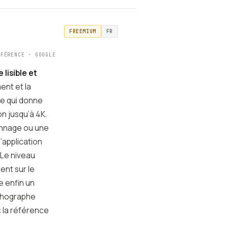
FREEMIUM
FR
ÉFÉRENCE · GOOGLE
lisible et
ment et la
ce qui donne
n jusqu’à 4K.
onnage ou une
’application
 Le niveau
ent sur le
e enfin un
rthographe
c la référence