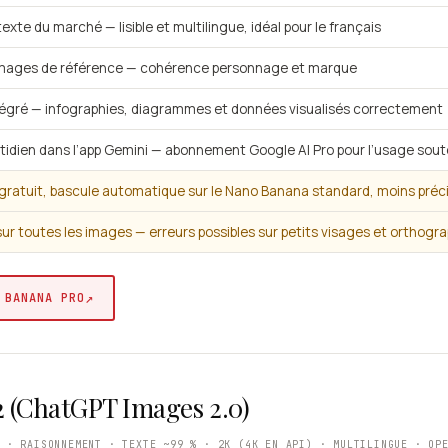
exte du marché — lisible et multilingue, idéal pour le français
 images de référence — cohérence personnage et marque
égré — infographies, diagrammes et données visualisés correctement
tidien dans l’app Gemini — abonnement Google AI Pro pour l’usage sou
gratuit, bascule automatique sur le Nano Banana standard, moins préc
sur toutes les images — erreurs possibles sur petits visages et orthogra
↗
 BANANA PRO
 (ChatGPT Images 2.0)
N · RAISONNEMENT · TEXTE ~99 % · 2K (4K EN API) · MULTILINGUE · OP