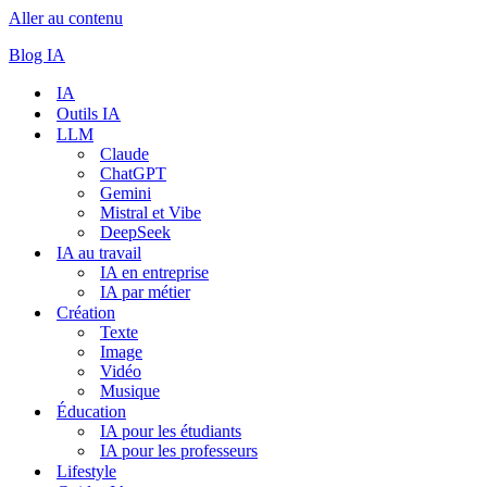
Aller au contenu
Blog IA
IA
Outils IA
LLM
Claude
ChatGPT
Gemini
Mistral et Vibe
DeepSeek
IA au travail
IA en entreprise
IA par métier
Création
Texte
Image
Vidéo
Musique
Éducation
IA pour les étudiants
IA pour les professeurs
Lifestyle