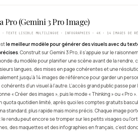
 Pro (Gemini 3 Pro Image)
N · TEXTE LISIBLE MULTILINGUE · INFOGRAPHIES · 4K · 14 IMAGES DE R
est
le meilleur modèle pour générer des visuels avec du texte 
précises
. Construit sur Gemini 3 Pro, il s’appuie sur le raisonne
nde du modèle pour planifier une scène avant de la rendre, 
usieurs langues, des mises en page cohérentes et une résolutio
alement jusqu’à 14 images de référence pour garder un pers
cohérents d’un visuel à l’autre. L’accès grand public passe par l
onne « Créer des images », puis le mode « Thinking » ou « Pro ».
 un quota quotidien limité, après quoi les comptes gratuits bascul
 standard, plus rapide mais moins précis. Chaque image port
et le rendu peut encore se tromper sur les petits visages ou l’o
ches, des maquettes et des infographies en français, c’est don