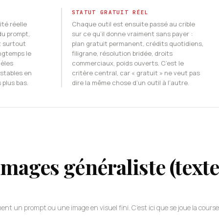
STATUT GRATUIT RÉEL
té réelle
Chaque outil est ensuite passé au crible
du prompt,
sur ce qu’il donne vraiment sans payer :
 surtout
plan gratuit permanent, crédits quotidiens,
ongtemps le
filigrane, résolution bridée, droits
dèles
commerciaux, poids ouverts. C’est le
stables en
critère central, car « gratuit » ne veut pas
 plus bas.
dire la même chose d’un outil à l’autre.
mages généraliste (text
t un prompt ou une image en visuel fini. C’est ici que se joue la course