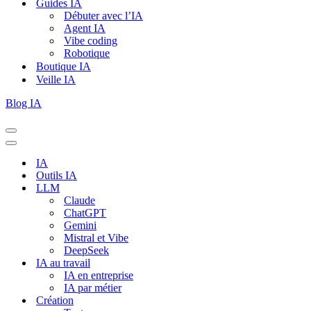
Guides IA
Débuter avec l’IA
Agent IA
Vibe coding
Robotique
Boutique IA
Veille IA
Blog IA
Menu
de
Menu
navigation
de
IA
navigation
Outils IA
LLM
Claude
ChatGPT
Gemini
Mistral et Vibe
DeepSeek
IA au travail
IA en entreprise
IA par métier
Création