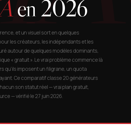
IA
en 2026
rence, et un visuel sort en quelques
pour les créateurs, les indépendants et les
turé autour de quelques modèles dominants,
ique « gratuit ». Le vrai problème commence là
rs qu’ils imposent un filigrane, un quota
payant. Ce comparatif classe 20 générateurs
hacun son statut réel — vrai plan gratuit,
ce — vérifié le 27 juin 2026.