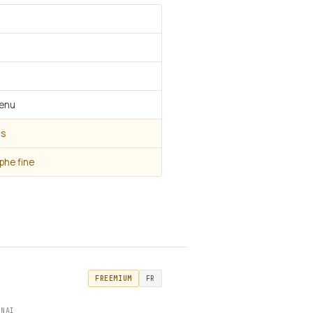
tenu
is
phe fine
FREEMIUM
FR
ENAI