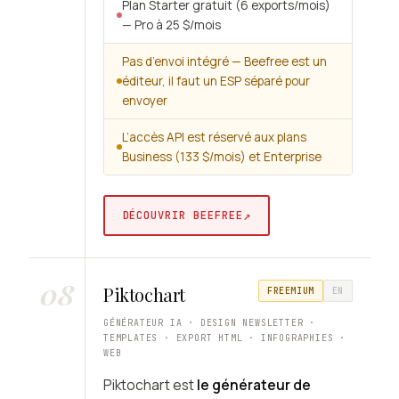
Plan Starter gratuit (6 exports/mois)
— Pro à 25 $/mois
Pas d’envoi intégré — Beefree est un
éditeur, il faut un ESP séparé pour
envoyer
L’accès API est réservé aux plans
Business (133 $/mois) et Enterprise
↗
DÉCOUVRIR BEEFREE
08
Piktochart
FREEMIUM
EN
GÉNÉRATEUR IA · DESIGN NEWSLETTER ·
TEMPLATES · EXPORT HTML · INFOGRAPHIES ·
WEB
Piktochart est
le générateur de