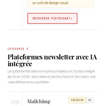
un outil de design visuel
↗
DÉCOUVRIR PIKTOCHART
CATÉGORIE 5
Plateformes newsletter avec IA
intégrée
Les plateformes d’envoi incontournables ont toutes intégré
de l’IA en 2026. Voici celles où les fonctions IA font alors une
vraie différence au quotidien.
09
Mailchimp
FREEMIUM
FR