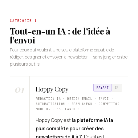
CATÉGORIE 1
Tout-en-un IA : de l’idée à
l’envoi
Pour ceux qui veulent une seule plateforme capable de
rédiger, designer et envoyer la newsletter — sans jongler entre
plusieurs outils.
01
Hoppy Copy
PAYANT
EN
RÉDACTION IA · DESIGN EMAIL · ENVOI ·
AUTOMATISATION · SPAM CHECK · COMPETITOR
MONITOR · 35+ LANGUES
Hoppy Copy est
la plateforme IA la
plus complète pour créer des
newsletters de A à Z
. L’outil est