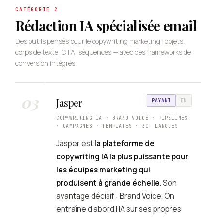
CATÉGORIE 2
Rédaction IA spécialisée email
Des outils pensés pour le copywriting marketing : objets,
corps de texte, CTA, séquences — avec des frameworks de
conversion intégrés.
03
Jasper
PAYANT
EN
COPYWRITING IA · BRAND VOICE · PIPELINES
· CAMPAGNES · TEMPLATES · 30+ LANGUES
Jasper est
la plateforme de
copywriting IA la plus puissante pour
les équipes marketing qui
produisent à grande échelle
. Son
avantage décisif : Brand Voice. On
entraîne d’abord l’IA sur ses propres