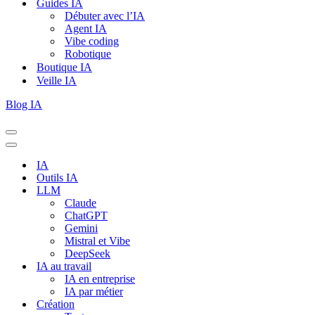
Guides IA
Débuter avec l’IA
Agent IA
Vibe coding
Robotique
Boutique IA
Veille IA
Blog IA
Menu
de
Menu
navigation
de
IA
navigation
Outils IA
LLM
Claude
ChatGPT
Gemini
Mistral et Vibe
DeepSeek
IA au travail
IA en entreprise
IA par métier
Création