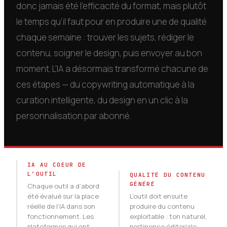
donc jamais été l’efficacité du format, mais plutôt
le temps qu’il faut pour en produire une de qualité
chaque semaine : trouver les sujets, rédiger le
contenu, soigner le design, puis envoyer au bon
moment. L’IA a désormais transformé chacune de
ces étapes — du copywriting automatique à la
curation intelligente, du design en un clic à la
personnalisation par abonné.
IA AU COEUR DE
L’OUTIL
QUALITÉ DU CONTENU
GÉNÉRÉ
Chaque outil a d’abord
été évalué sur la place
L’outil doit ensuite
réelle de l’IA dans son
produire du contenu
fonctionnement. Les
exploitable : ton naturel,
plateformes qui ont
pertinence éditoriale,