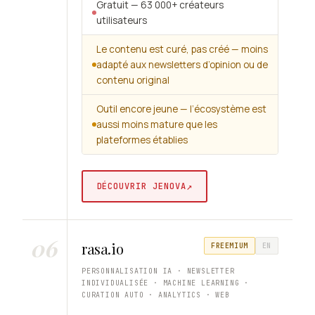
Gratuit — 63 000+ créateurs
utilisateurs
Le contenu est curé, pas créé — moins
adapté aux newsletters d’opinion ou de
contenu original
Outil encore jeune — l’écosystème est
aussi moins mature que les
plateformes établies
↗
DÉCOUVRIR JENOVA
06
rasa.io
FREEMIUM
EN
PERSONNALISATION IA · NEWSLETTER
INDIVIDUALISÉE · MACHINE LEARNING ·
CURATION AUTO · ANALYTICS · WEB