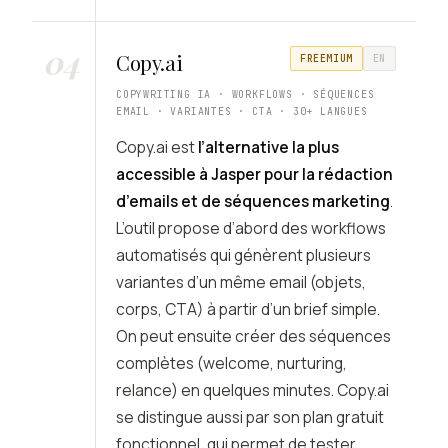
04
Copy.ai
FREEMIUM
EN
COPYWRITING IA · WORKFLOWS · SÉQUENCES
EMAIL · VARIANTES · CTA · 30+ LANGUES
Copy.ai est
l’alternative la plus
accessible à Jasper pour la rédaction
d’emails et de séquences marketing
.
L’outil propose d’abord des workflows
automatisés qui génèrent plusieurs
variantes d’un même email (objets,
corps, CTA) à partir d’un brief simple.
On peut ensuite créer des séquences
complètes (welcome, nurturing,
relance) en quelques minutes. Copy.ai
se distingue aussi par son plan gratuit
fonctionnel, qui permet de tester