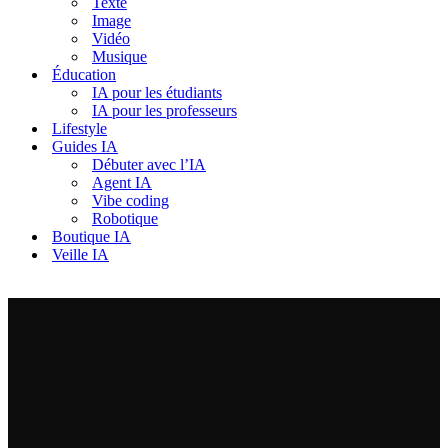
Texte
Image
Vidéo
Musique
Éducation
IA pour les étudiants
IA pour les professeurs
Lifestyle
Guides IA
Débuter avec l’IA
Agent IA
Vibe coding
Robotique
Boutique IA
Veille IA