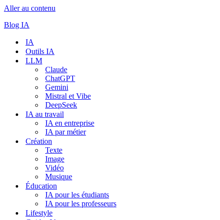
Aller au contenu
Blog IA
IA
Outils IA
LLM
Claude
ChatGPT
Gemini
Mistral et Vibe
DeepSeek
IA au travail
IA en entreprise
IA par métier
Création
Texte
Image
Vidéo
Musique
Éducation
IA pour les étudiants
IA pour les professeurs
Lifestyle