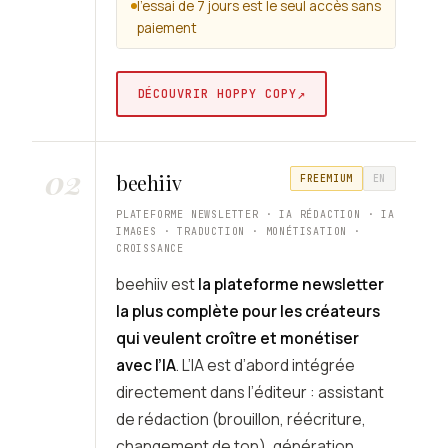
l’essai de 7 jours est le seul accès sans
paiement
↗
DÉCOUVRIR HOPPY COPY
02
beehiiv
FREEMIUM
EN
PLATEFORME NEWSLETTER · IA RÉDACTION · IA
IMAGES · TRADUCTION · MONÉTISATION ·
CROISSANCE
beehiiv est
la plateforme newsletter
la plus complète pour les créateurs
qui veulent croître et monétiser
avec l’IA
. L’IA est d’abord intégrée
directement dans l’éditeur : assistant
de rédaction (brouillon, réécriture,
changement de ton), génération