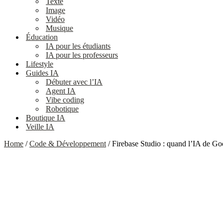
Texte
Image
Vidéo
Musique
Éducation
IA pour les étudiants
IA pour les professeurs
Lifestyle
Guides IA
Débuter avec l’IA
Agent IA
Vibe coding
Robotique
Boutique IA
Veille IA
Home
/
Code & Développement
/ Firebase Studio : quand l’IA de Go