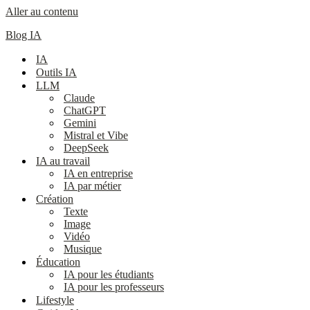
Aller au contenu
Blog IA
IA
Outils IA
LLM
Claude
ChatGPT
Gemini
Mistral et Vibe
DeepSeek
IA au travail
IA en entreprise
IA par métier
Création
Texte
Image
Vidéo
Musique
Éducation
IA pour les étudiants
IA pour les professeurs
Lifestyle