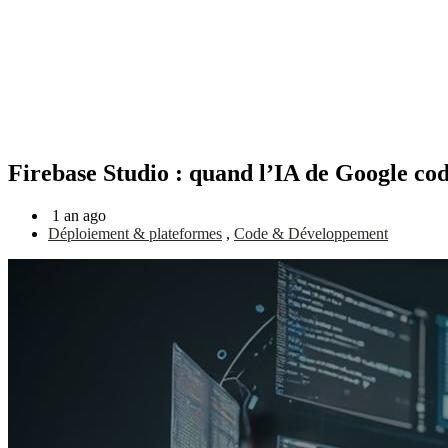
Firebase Studio : quand l’IA de Google cod
1 an ago
Déploiement & plateformes
,
Code & Développement