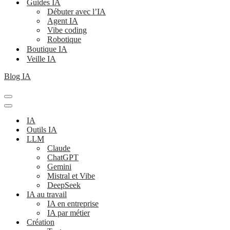
Guides IA
Débuter avec l’IA
Agent IA
Vibe coding
Robotique
Boutique IA
Veille IA
Blog IA
Menu
de
Menu
navigation
de
IA
navigation
Outils IA
LLM
Claude
ChatGPT
Gemini
Mistral et Vibe
DeepSeek
IA au travail
IA en entreprise
IA par métier
Création