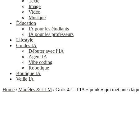
Texte
Image
Vidéo
Musique
Éducation
IA pour les étudiants
IA pour les professeurs
Lifestyle
Guides IA
Débuter avec l’IA
Agent IA
Vibe coding
Robotique
Boutique IA
Veille IA
Home
/
Modèles & LLM
/ Grok 4.1 : l’IA « punk » qui met une claque