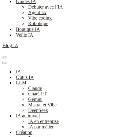
Guides IA
Débuter avec l’IA
Agent IA
Vibe coding
Robotique
Boutique IA
Veille IA
Blog IA
Menu
de
Menu
navigation
de
IA
navigation
Outils IA
LLM
Claude
ChatGPT
Gemini
Mistral et Vibe
DeepSeek
IA au travail
IA en entreprise
IA par métier
Création