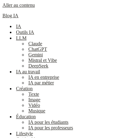
Aller au contenu
Blog IA
IA
Outils IA
LLM
Claude
ChatGPT
Gemini
Mistral et Vibe
DeepSeek
IA au travail
IA en entreprise
IA par métier
Création
Texte
Image
Vidéo
Musique
Éducation
IA pour les étudiants
IA pour les professeurs
Lifestyle