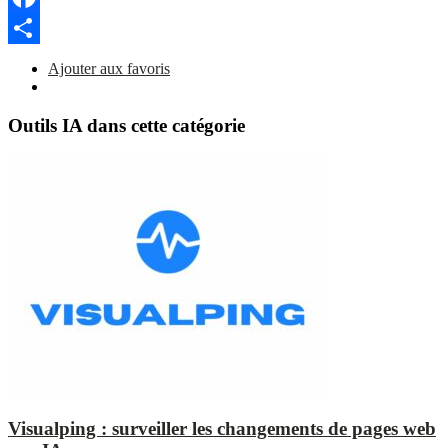
Link
Facebook
Partager
Ajouter aux favoris
Outils IA dans cette catégorie
Visualping : surveiller les changements de pages web