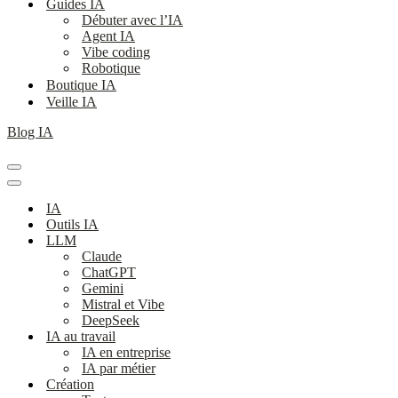
Guides IA
Débuter avec l’IA
Agent IA
Vibe coding
Robotique
Boutique IA
Veille IA
Blog IA
Menu
de
Menu
navigation
de
IA
navigation
Outils IA
LLM
Claude
ChatGPT
Gemini
Mistral et Vibe
DeepSeek
IA au travail
IA en entreprise
IA par métier
Création