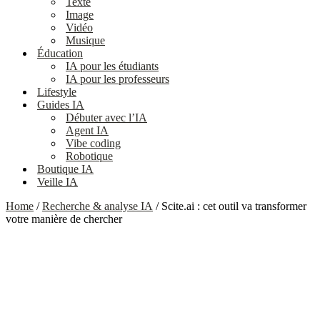
Texte
Image
Vidéo
Musique
Éducation
IA pour les étudiants
IA pour les professeurs
Lifestyle
Guides IA
Débuter avec l’IA
Agent IA
Vibe coding
Robotique
Boutique IA
Veille IA
Home
/
Recherche & analyse IA
/ Scite.ai : cet outil va transformer
votre manière de chercher