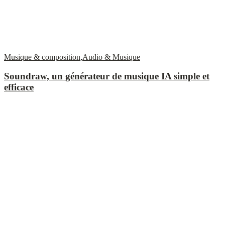
Musique & composition
,
Audio & Musique
Soundraw, un générateur de musique IA simple et
efficace