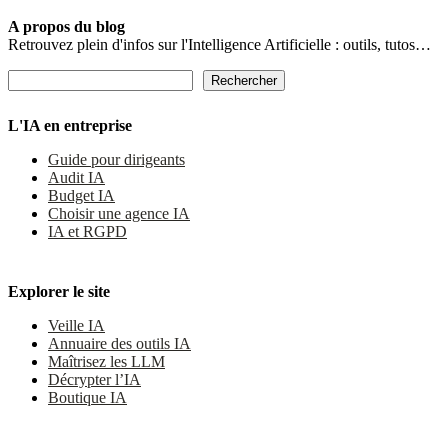
A propos du blog
Retrouvez plein d'infos sur l'Intelligence Artificielle : outils, tutos…
Rechercher
Rechercher
L'IA en entreprise
Guide pour dirigeants
Audit IA
Budget IA
Choisir une agence IA
IA et RGPD
Explorer le site
Veille IA
Annuaire des outils IA
Maîtrisez les LLM
Décrypter l’IA
Boutique IA