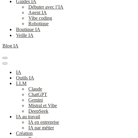
Guides IA
Débuter avec l’IA
Agent IA
Vibe coding
Robotique
Boutique IA
Veille IA
Blog IA
Menu
de
Menu
navigation
de
IA
navigation
Outils IA
LLM
Claude
ChatGPT
Gemini
Mistral et Vibe
DeepSeek
IA au travail
IA en entreprise
IA par métier
Création