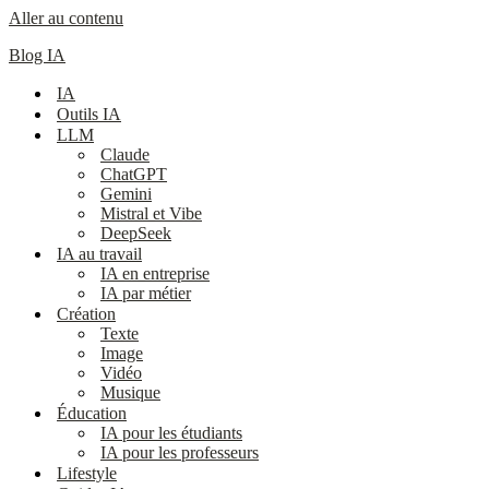
Aller au contenu
Blog IA
IA
Outils IA
LLM
Claude
ChatGPT
Gemini
Mistral et Vibe
DeepSeek
IA au travail
IA en entreprise
IA par métier
Création
Texte
Image
Vidéo
Musique
Éducation
IA pour les étudiants
IA pour les professeurs
Lifestyle