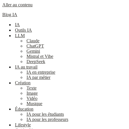
Aller au contenu
Blog IA
IA
Outils IA
LLM
Claude
ChatGPT
Gemini
Mistral et Vibe
DeepSeek
IA au travail
IA en entreprise
IA par métier
Création
Texte
Image
Vidéo
Musique
Éducation
IA pour les étudiants
IA pour les professeurs
Lifestyle