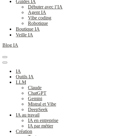
Guides IA
Débuter avec l’IA
Agent IA
Vibe coding
Robotique
Boutique IA
Veille IA
Blog IA
Menu
de
Menu
navigation
de
IA
navigation
Outils IA
LLM
Claude
ChatGPT
Gemini
Mistral et Vibe
DeepSeek
IA au travail
IA en entreprise
IA par métier
Création