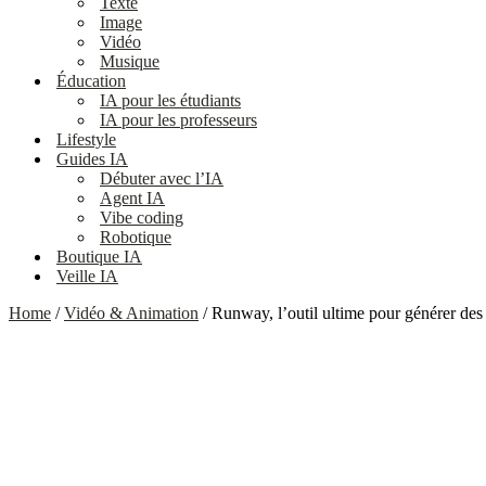
Texte
Image
Vidéo
Musique
Éducation
IA pour les étudiants
IA pour les professeurs
Lifestyle
Guides IA
Débuter avec l’IA
Agent IA
Vibe coding
Robotique
Boutique IA
Veille IA
Home
/
Vidéo & Animation
/ Runway, l’outil ultime pour générer des