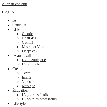
Aller au contenu
Blog IA
IA
Outils IA
LLM
Claude
ChatGPT
Gemini
Mistral et Vibe
DeepSeek
IA au travail
IA en entreprise
IA par métier
Création
Texte
Image
Vidéo
Musique
Éducation
IA pour les étudiants
IA pour les professeurs
Lifestyle