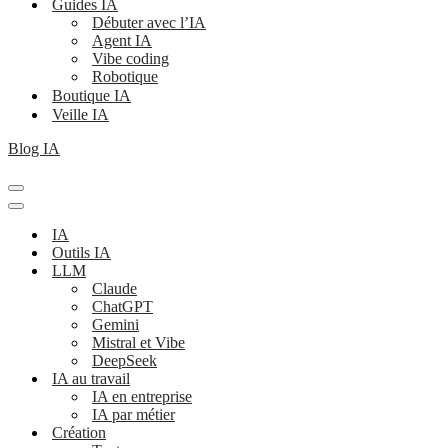
Guides IA
Débuter avec l’IA
Agent IA
Vibe coding
Robotique
Boutique IA
Veille IA
Blog IA
Menu
de
Menu
navigation
de
IA
navigation
Outils IA
LLM
Claude
ChatGPT
Gemini
Mistral et Vibe
DeepSeek
IA au travail
IA en entreprise
IA par métier
Création